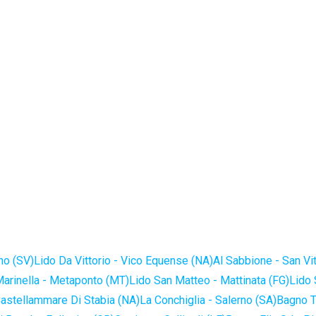
no (SV)
Lido Da Vittorio - Vico Equense (NA)
Al Sabbione - San Vi
Marinella - Metaponto (MT)
Lido San Matteo - Mattinata (FG)
Lido 
astellammare Di Stabia (NA)
La Conchiglia - Salerno (SA)
Bagno T