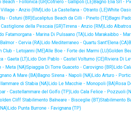
 Beach - Follonica (GR)
Cotriero - Gallipoli (LE)
Bagno Elia Srl - P
-Village - Anzio (RM)
Lido La Castellana - Otranto (LE)
White Oasis
lu - Ostuni (BR)
Eucaliptus Beach da Cilli - Pineto (TE)
Bagni Pado
 Castiglione della Pescaia (GR)
Tirrena - Anzio (RM)
Lido Albatros
do Fatamorgana - Marina Di Pulsaano (TA)
Lido Marakaibbo - Mar
Balmor - Cervia (RA)
Lido Mediterraneo - Quartu Sant'Elena (CA)
B
 Club - Letojanni (ME)
Alle Boe - Forte dei Marmi (LU)
Golden Bea
a - Gaeta (LT)
Lido Don Pablo - Castel Volturno (CE)
Riviera Di Le
 - Meta (NA)
Spiaggia Di Torre Guaceto - Carovigno (BR)
Lido Cal
ignano A Mare (BA)
Bagno Sirena - Napoli (NA)
Lido Arturo - Portic
llammare di Stabia (NA)
Lido Le Macchie - Monopoli (BA)
Rosa De
bar - Castellammare del Golfo (TP)
Lido Cala Felice - Pozzuoli (
olden Cliff Stabilimento Balneare - Bisceglie (BT)
Stabilimento B
(NA)
Lido Punta Burrone - Favignana (TP)