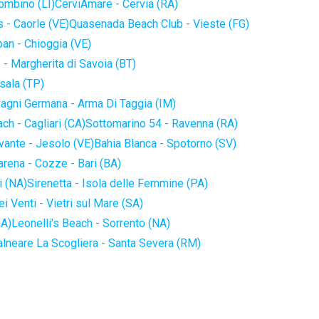
iombino (LI)
CerviAmare - Cervia (RA)
 - Caorle (VE)
Quasenada Beach Club - Vieste (FG)
an - Chioggia (VE)
 - Margherita di Savoia (BT)
sala (TP)
agni Germana - Arma Di Taggia (IM)
ch - Cagliari (CA)
Sottomarino 54 - Ravenna (RA)
vante - Jesolo (VE)
Bahia Blanca - Spotorno (SV)
arena - Cozze - Bari (BA)
i (NA)
Sirenetta - Isola delle Femmine (PA)
i Venti - Vietri sul Mare (SA)
NA)
Leonelli's Beach - Sorrento (NA)
alneare La Scogliera - Santa Severa (RM)