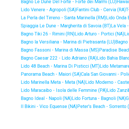
Bagno Le Dune Del Forte - Forte dei Marmi (LU)
Hawaii
Lido Venere - Agropoli (SA)
Fantini Club - Cervia (RA)
T
La Perla del Tirreno - Santa Marinella (RM)
Lido Onda B
Spiaggia Le Dune - Margherita di Savoia (BT)
La Vela -
Bagno Tiki 26 - Rimini (RN)
Lido Arturo - Portici (NA)
Li
Bagno la Versiliana - Marina di Pietrasanta (LU)
Bagno 
Bagno Fassoni - Marina di Massa (MS)
Paradise Beach
Bagno Caesar 222 - Lido Adriano (RA)
Lido Bahia Blanc
Lido 48 Beach - Marina Di Pisticci (MT)
Lido Metamare
Panorama Beach - Maiori (SA)
Cala San Giovanni - Pol
Lido Marinella Meta - Meta (NA)
Lido Moderno - Caste
Lido Maracaibo - Isola delle Femmine (PA)
Lido Zanzi
Bagno Ideal - Napoli (NA)
Lido Fortuna - Bagnoli (NA)
G
Il Bikini - Vico Equense (NA)
Peter's Beach - Sorrento 