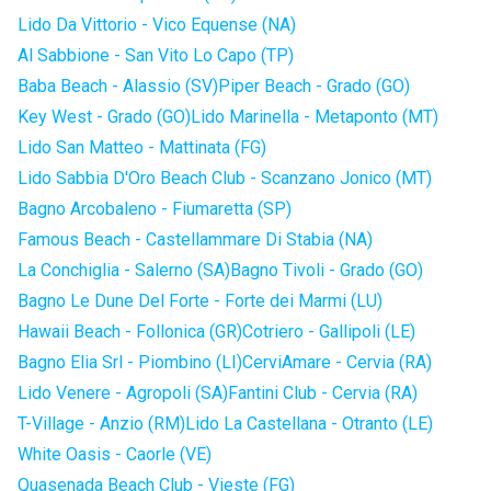
Lido Da Vittorio - Vico Equense (NA)
Al Sabbione - San Vito Lo Capo (TP)
Baba Beach - Alassio (SV)
Piper Beach - Grado (GO)
Key West - Grado (GO)
Lido Marinella - Metaponto (MT)
Lido San Matteo - Mattinata (FG)
Lido Sabbia D'Oro Beach Club - Scanzano Jonico (MT)
Bagno Arcobaleno - Fiumaretta (SP)
Famous Beach - Castellammare Di Stabia (NA)
La Conchiglia - Salerno (SA)
Bagno Tivoli - Grado (GO)
Bagno Le Dune Del Forte - Forte dei Marmi (LU)
Hawaii Beach - Follonica (GR)
Cotriero - Gallipoli (LE)
Bagno Elia Srl - Piombino (LI)
CerviAmare - Cervia (RA)
Lido Venere - Agropoli (SA)
Fantini Club - Cervia (RA)
T-Village - Anzio (RM)
Lido La Castellana - Otranto (LE)
White Oasis - Caorle (VE)
Quasenada Beach Club - Vieste (FG)