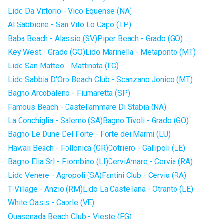
Lido Da Vittorio - Vico Equense (NA)
Al Sabbione - San Vito Lo Capo (TP)
Baba Beach - Alassio (SV)
Piper Beach - Grado (GO)
Key West - Grado (GO)
Lido Marinella - Metaponto (MT)
Lido San Matteo - Mattinata (FG)
Lido Sabbia D'Oro Beach Club - Scanzano Jonico (MT)
Bagno Arcobaleno - Fiumaretta (SP)
Famous Beach - Castellammare Di Stabia (NA)
La Conchiglia - Salerno (SA)
Bagno Tivoli - Grado (GO)
Bagno Le Dune Del Forte - Forte dei Marmi (LU)
Hawaii Beach - Follonica (GR)
Cotriero - Gallipoli (LE)
Bagno Elia Srl - Piombino (LI)
CerviAmare - Cervia (RA)
Lido Venere - Agropoli (SA)
Fantini Club - Cervia (RA)
T-Village - Anzio (RM)
Lido La Castellana - Otranto (LE)
White Oasis - Caorle (VE)
Quasenada Beach Club - Vieste (FG)