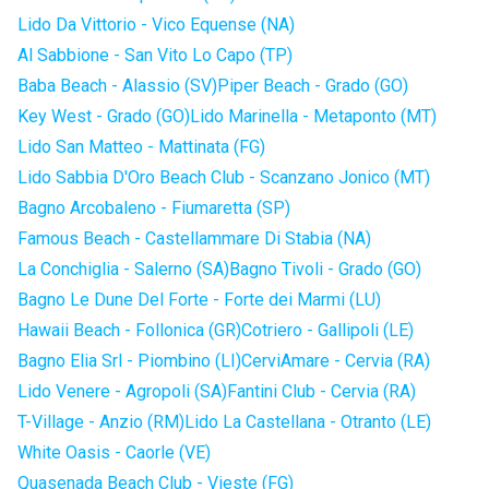
Lido Da Vittorio - Vico Equense (NA)
Al Sabbione - San Vito Lo Capo (TP)
Baba Beach - Alassio (SV)
Piper Beach - Grado (GO)
Key West - Grado (GO)
Lido Marinella - Metaponto (MT)
Lido San Matteo - Mattinata (FG)
Lido Sabbia D'Oro Beach Club - Scanzano Jonico (MT)
Bagno Arcobaleno - Fiumaretta (SP)
Famous Beach - Castellammare Di Stabia (NA)
La Conchiglia - Salerno (SA)
Bagno Tivoli - Grado (GO)
Bagno Le Dune Del Forte - Forte dei Marmi (LU)
Hawaii Beach - Follonica (GR)
Cotriero - Gallipoli (LE)
Bagno Elia Srl - Piombino (LI)
CerviAmare - Cervia (RA)
Lido Venere - Agropoli (SA)
Fantini Club - Cervia (RA)
T-Village - Anzio (RM)
Lido La Castellana - Otranto (LE)
White Oasis - Caorle (VE)
Quasenada Beach Club - Vieste (FG)