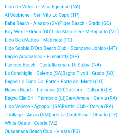
Lido Da Vittorio - Vico Equense (NA)
Al Sabbione - San Vito Lo Capo (TP)
Baba Beach - Alassio (SV)
Piper Beach - Grado (GO)
Key West - Grado (GO)
Lido Marinella - Metaponto (MT)
Lido San Matteo - Mattinata (FG)
Lido Sabbia D'Oro Beach Club - Scanzano Jonico (MT)
Bagno Arcobaleno - Fiumaretta (SP)
Famous Beach - Castellammare Di Stabia (NA)
La Conchiglia - Salerno (SA)
Bagno Tivoli - Grado (GO)
Bagno Le Dune Del Forte - Forte dei Marmi (LU)
Hawaii Beach - Follonica (GR)
Cotriero - Gallipoli (LE)
Bagno Elia Srl - Piombino (LI)
CerviAmare - Cervia (RA)
Lido Venere - Agropoli (SA)
Fantini Club - Cervia (RA)
T-Village - Anzio (RM)
Lido La Castellana - Otranto (LE)
White Oasis - Caorle (VE)
Quasenada Beach Club - Vieste (FG)