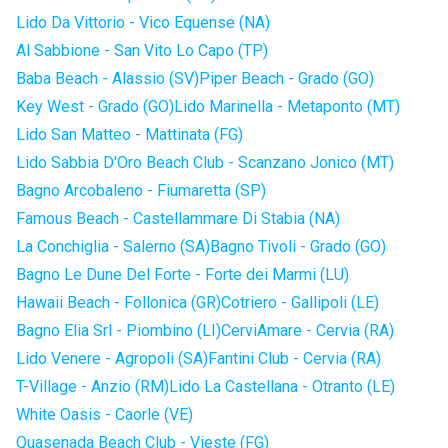
Lido Da Vittorio - Vico Equense (NA)
Al Sabbione - San Vito Lo Capo (TP)
Baba Beach - Alassio (SV)
Piper Beach - Grado (GO)
Key West - Grado (GO)
Lido Marinella - Metaponto (MT)
Lido San Matteo - Mattinata (FG)
Lido Sabbia D'Oro Beach Club - Scanzano Jonico (MT)
Bagno Arcobaleno - Fiumaretta (SP)
Famous Beach - Castellammare Di Stabia (NA)
La Conchiglia - Salerno (SA)
Bagno Tivoli - Grado (GO)
Bagno Le Dune Del Forte - Forte dei Marmi (LU)
Hawaii Beach - Follonica (GR)
Cotriero - Gallipoli (LE)
Bagno Elia Srl - Piombino (LI)
CerviAmare - Cervia (RA)
Lido Venere - Agropoli (SA)
Fantini Club - Cervia (RA)
T-Village - Anzio (RM)
Lido La Castellana - Otranto (LE)
White Oasis - Caorle (VE)
Quasenada Beach Club - Vieste (FG)