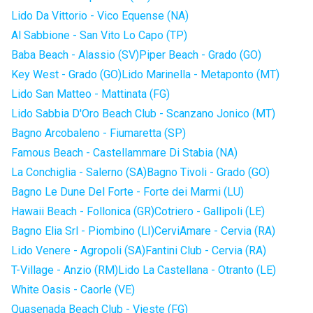
Lido Da Vittorio - Vico Equense (NA)
Al Sabbione - San Vito Lo Capo (TP)
Baba Beach - Alassio (SV)
Piper Beach - Grado (GO)
Key West - Grado (GO)
Lido Marinella - Metaponto (MT)
Lido San Matteo - Mattinata (FG)
Lido Sabbia D'Oro Beach Club - Scanzano Jonico (MT)
Bagno Arcobaleno - Fiumaretta (SP)
Famous Beach - Castellammare Di Stabia (NA)
La Conchiglia - Salerno (SA)
Bagno Tivoli - Grado (GO)
Bagno Le Dune Del Forte - Forte dei Marmi (LU)
Hawaii Beach - Follonica (GR)
Cotriero - Gallipoli (LE)
Bagno Elia Srl - Piombino (LI)
CerviAmare - Cervia (RA)
Lido Venere - Agropoli (SA)
Fantini Club - Cervia (RA)
T-Village - Anzio (RM)
Lido La Castellana - Otranto (LE)
White Oasis - Caorle (VE)
Quasenada Beach Club - Vieste (FG)