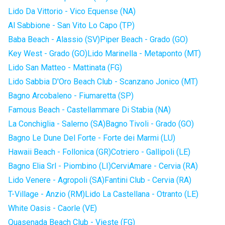
Lido Da Vittorio - Vico Equense (NA)
Al Sabbione - San Vito Lo Capo (TP)
Baba Beach - Alassio (SV)
Piper Beach - Grado (GO)
Key West - Grado (GO)
Lido Marinella - Metaponto (MT)
Lido San Matteo - Mattinata (FG)
Lido Sabbia D'Oro Beach Club - Scanzano Jonico (MT)
Bagno Arcobaleno - Fiumaretta (SP)
Famous Beach - Castellammare Di Stabia (NA)
La Conchiglia - Salerno (SA)
Bagno Tivoli - Grado (GO)
Bagno Le Dune Del Forte - Forte dei Marmi (LU)
Hawaii Beach - Follonica (GR)
Cotriero - Gallipoli (LE)
Bagno Elia Srl - Piombino (LI)
CerviAmare - Cervia (RA)
Lido Venere - Agropoli (SA)
Fantini Club - Cervia (RA)
T-Village - Anzio (RM)
Lido La Castellana - Otranto (LE)
White Oasis - Caorle (VE)
Quasenada Beach Club - Vieste (FG)