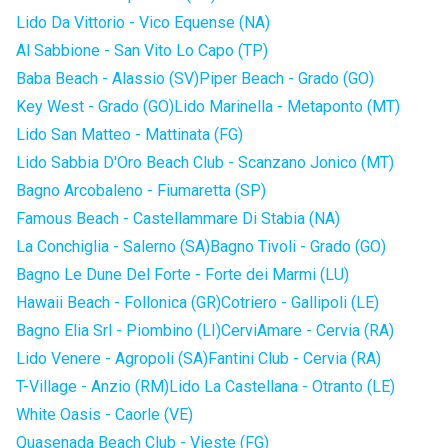
Lido Da Vittorio - Vico Equense (NA)
Al Sabbione - San Vito Lo Capo (TP)
Baba Beach - Alassio (SV)
Piper Beach - Grado (GO)
Key West - Grado (GO)
Lido Marinella - Metaponto (MT)
Lido San Matteo - Mattinata (FG)
Lido Sabbia D'Oro Beach Club - Scanzano Jonico (MT)
Bagno Arcobaleno - Fiumaretta (SP)
Famous Beach - Castellammare Di Stabia (NA)
La Conchiglia - Salerno (SA)
Bagno Tivoli - Grado (GO)
Bagno Le Dune Del Forte - Forte dei Marmi (LU)
Hawaii Beach - Follonica (GR)
Cotriero - Gallipoli (LE)
Bagno Elia Srl - Piombino (LI)
CerviAmare - Cervia (RA)
Lido Venere - Agropoli (SA)
Fantini Club - Cervia (RA)
T-Village - Anzio (RM)
Lido La Castellana - Otranto (LE)
White Oasis - Caorle (VE)
Quasenada Beach Club - Vieste (FG)