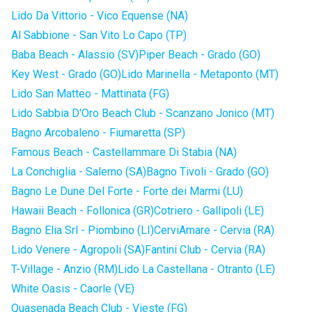
Lido Da Vittorio - Vico Equense (NA)
Al Sabbione - San Vito Lo Capo (TP)
Baba Beach - Alassio (SV)
Piper Beach - Grado (GO)
Key West - Grado (GO)
Lido Marinella - Metaponto (MT)
Lido San Matteo - Mattinata (FG)
Lido Sabbia D'Oro Beach Club - Scanzano Jonico (MT)
Bagno Arcobaleno - Fiumaretta (SP)
Famous Beach - Castellammare Di Stabia (NA)
La Conchiglia - Salerno (SA)
Bagno Tivoli - Grado (GO)
Bagno Le Dune Del Forte - Forte dei Marmi (LU)
Hawaii Beach - Follonica (GR)
Cotriero - Gallipoli (LE)
Bagno Elia Srl - Piombino (LI)
CerviAmare - Cervia (RA)
Lido Venere - Agropoli (SA)
Fantini Club - Cervia (RA)
T-Village - Anzio (RM)
Lido La Castellana - Otranto (LE)
White Oasis - Caorle (VE)
Quasenada Beach Club - Vieste (FG)