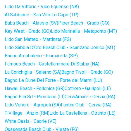
Lido Da Vittorio - Vico Equense (NA)
Al Sabbione - San Vito Lo Capo (TP)
Baba Beach - Alassio (SV)
Piper Beach - Grado (GO)
Key West - Grado (GO)
Lido Marinella - Metaponto (MT)
Lido San Matteo - Mattinata (FG)
Lido Sabbia D'Oro Beach Club - Scanzano Jonico (MT)
Bagno Arcobaleno - Fiumaretta (SP)
Famous Beach - Castellammare Di Stabia (NA)
La Conchiglia - Salerno (SA)
Bagno Tivoli - Grado (GO)
Bagno Le Dune Del Forte - Forte dei Marmi (LU)
Hawaii Beach - Follonica (GR)
Cotriero - Gallipoli (LE)
Bagno Elia Srl - Piombino (LI)
CerviAmare - Cervia (RA)
Lido Venere - Agropoli (SA)
Fantini Club - Cervia (RA)
T-Village - Anzio (RM)
Lido La Castellana - Otranto (LE)
White Oasis - Caorle (VE)
Quasenada Beach Club - Vieste (FG)