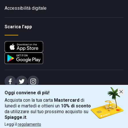
Accessibilità digitale
Scarica l'app
Oggi conviene di più!
Spiagge Srl - Sede legale: Via Marecchiese 48, 47923 Rimini (RN), IT -
Acquista con la tua carta
Mastercard
di
capitale sociale Euro 31245,57 - Iscritta al registro delle imprese di Rimini
lunedì e martedì e ottieni un
10% di sconto
Sede operativa: Via Flaminia 180, 47924 Rimini (RN), IT
-
+39 0541 772375
-
info@spiagge.it
- p.i./c.f. 04536640404
da utilizzare sul tuo prossimo acquisto su
Spiagge.it
.
Mappa
Filtra
©
2026
Spiagge Srl. Tutti i diritti riservati.
Leggi il
regolamento