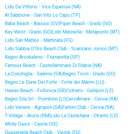
Lido Da Vittorio - Vico Equense (NA)
Al Sabbione - San Vito Lo Capo (TP)
Baba Beach - Alassio (SV)
Piper Beach - Grado (GO)
Key West - Grado (GO)
Lido Marinella - Metaponto (MT)
Lido San Matteo - Mattinata (FG)
Lido Sabbia D'Oro Beach Club - Scanzano Jonico (MT)
Bagno Arcobaleno - Fiumaretta (SP)
Famous Beach - Castellammare Di Stabia (NA)
La Conchiglia - Salerno (SA)
Bagno Tivoli - Grado (GO)
Bagno Le Dune Del Forte - Forte dei Marmi (LU)
Hawaii Beach - Follonica (GR)
Cotriero - Gallipoli (LE)
Bagno Elia Srl - Piombino (LI)
CerviAmare - Cervia (RA)
Lido Venere - Agropoli (SA)
Fantini Club - Cervia (RA)
T-Village - Anzio (RM)
Lido La Castellana - Otranto (LE)
White Oasis - Caorle (VE)
Quasenada Beach Club - Vieste (FG)