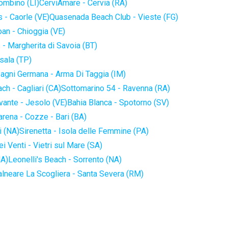
iombino (LI)
CerviAmare - Cervia (RA)
 - Caorle (VE)
Quasenada Beach Club - Vieste (FG)
an - Chioggia (VE)
 - Margherita di Savoia (BT)
sala (TP)
agni Germana - Arma Di Taggia (IM)
ch - Cagliari (CA)
Sottomarino 54 - Ravenna (RA)
vante - Jesolo (VE)
Bahia Blanca - Spotorno (SV)
arena - Cozze - Bari (BA)
i (NA)
Sirenetta - Isola delle Femmine (PA)
i Venti - Vietri sul Mare (SA)
NA)
Leonelli's Beach - Sorrento (NA)
alneare La Scogliera - Santa Severa (RM)