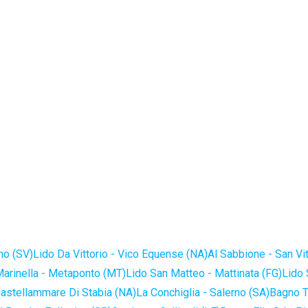
no (SV)
Lido Da Vittorio - Vico Equense (NA)
Al Sabbione - San Vi
Marinella - Metaponto (MT)
Lido San Matteo - Mattinata (FG)
Lido 
astellammare Di Stabia (NA)
La Conchiglia - Salerno (SA)
Bagno T