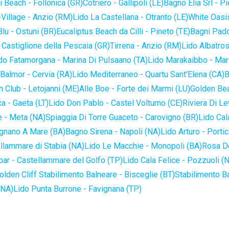
 Beach - Follonica (GR)
Cotriero - Gallipoli (LE)
Bagno Elia Srl - P
-Village - Anzio (RM)
Lido La Castellana - Otranto (LE)
White Oasis
lu - Ostuni (BR)
Eucaliptus Beach da Cilli - Pineto (TE)
Bagni Pado
 Castiglione della Pescaia (GR)
Tirrena - Anzio (RM)
Lido Albatros
do Fatamorgana - Marina Di Pulsaano (TA)
Lido Marakaibbo - Mar
Balmor - Cervia (RA)
Lido Mediterraneo - Quartu Sant'Elena (CA)
B
 Club - Letojanni (ME)
Alle Boe - Forte dei Marmi (LU)
Golden Bea
a - Gaeta (LT)
Lido Don Pablo - Castel Volturno (CE)
Riviera Di Le
 - Meta (NA)
Spiaggia Di Torre Guaceto - Carovigno (BR)
Lido Cal
ignano A Mare (BA)
Bagno Sirena - Napoli (NA)
Lido Arturo - Portic
llammare di Stabia (NA)
Lido Le Macchie - Monopoli (BA)
Rosa De
bar - Castellammare del Golfo (TP)
Lido Cala Felice - Pozzuoli (
olden Cliff Stabilimento Balneare - Bisceglie (BT)
Stabilimento B
(NA)
Lido Punta Burrone - Favignana (TP)