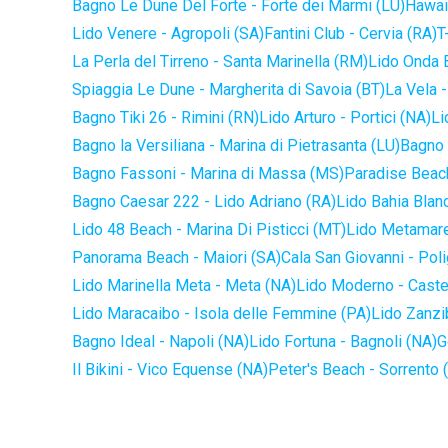
Bagno Le Dune Del Forte - Forte dei Marmi (LU)
Hawaii
Lido Venere - Agropoli (SA)
Fantini Club - Cervia (RA)
T
La Perla del Tirreno - Santa Marinella (RM)
Lido Onda B
Spiaggia Le Dune - Margherita di Savoia (BT)
La Vela -
Bagno Tiki 26 - Rimini (RN)
Lido Arturo - Portici (NA)
Li
Bagno la Versiliana - Marina di Pietrasanta (LU)
Bagno 
Bagno Fassoni - Marina di Massa (MS)
Paradise Beach
Bagno Caesar 222 - Lido Adriano (RA)
Lido Bahia Blanc
Lido 48 Beach - Marina Di Pisticci (MT)
Lido Metamare
Panorama Beach - Maiori (SA)
Cala San Giovanni - Pol
Lido Marinella Meta - Meta (NA)
Lido Moderno - Caste
Lido Maracaibo - Isola delle Femmine (PA)
Lido Zanzi
Bagno Ideal - Napoli (NA)
Lido Fortuna - Bagnoli (NA)
G
Il Bikini - Vico Equense (NA)
Peter's Beach - Sorrento 