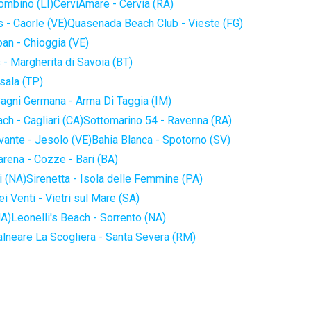
iombino (LI)
CerviAmare - Cervia (RA)
 - Caorle (VE)
Quasenada Beach Club - Vieste (FG)
an - Chioggia (VE)
 - Margherita di Savoia (BT)
sala (TP)
agni Germana - Arma Di Taggia (IM)
ch - Cagliari (CA)
Sottomarino 54 - Ravenna (RA)
vante - Jesolo (VE)
Bahia Blanca - Spotorno (SV)
arena - Cozze - Bari (BA)
i (NA)
Sirenetta - Isola delle Femmine (PA)
i Venti - Vietri sul Mare (SA)
NA)
Leonelli's Beach - Sorrento (NA)
alneare La Scogliera - Santa Severa (RM)