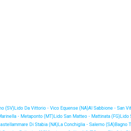
no (SV)
Lido Da Vittorio - Vico Equense (NA)
Al Sabbione - San Vi
Marinella - Metaponto (MT)
Lido San Matteo - Mattinata (FG)
Lido 
astellammare Di Stabia (NA)
La Conchiglia - Salerno (SA)
Bagno T