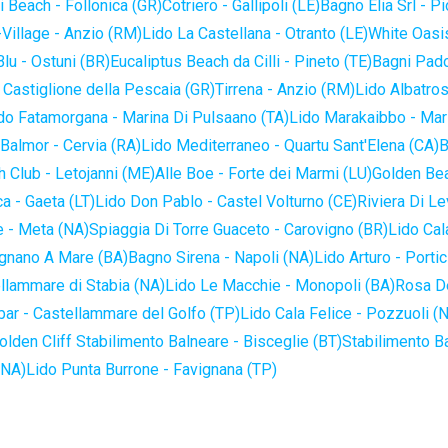
 Beach - Follonica (GR)
Cotriero - Gallipoli (LE)
Bagno Elia Srl - P
-Village - Anzio (RM)
Lido La Castellana - Otranto (LE)
White Oasis
lu - Ostuni (BR)
Eucaliptus Beach da Cilli - Pineto (TE)
Bagni Pado
 Castiglione della Pescaia (GR)
Tirrena - Anzio (RM)
Lido Albatros
do Fatamorgana - Marina Di Pulsaano (TA)
Lido Marakaibbo - Mar
Balmor - Cervia (RA)
Lido Mediterraneo - Quartu Sant'Elena (CA)
B
 Club - Letojanni (ME)
Alle Boe - Forte dei Marmi (LU)
Golden Bea
a - Gaeta (LT)
Lido Don Pablo - Castel Volturno (CE)
Riviera Di Le
 - Meta (NA)
Spiaggia Di Torre Guaceto - Carovigno (BR)
Lido Cal
ignano A Mare (BA)
Bagno Sirena - Napoli (NA)
Lido Arturo - Portic
llammare di Stabia (NA)
Lido Le Macchie - Monopoli (BA)
Rosa De
bar - Castellammare del Golfo (TP)
Lido Cala Felice - Pozzuoli (
olden Cliff Stabilimento Balneare - Bisceglie (BT)
Stabilimento B
(NA)
Lido Punta Burrone - Favignana (TP)