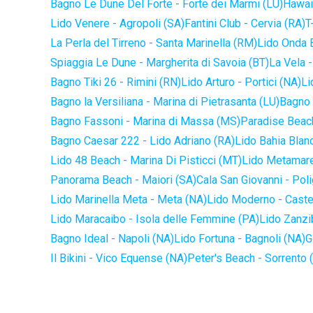
Bagno Le Dune Del Forte - Forte dei Marmi (LU)
Hawaii
Lido Venere - Agropoli (SA)
Fantini Club - Cervia (RA)
T
La Perla del Tirreno - Santa Marinella (RM)
Lido Onda B
Spiaggia Le Dune - Margherita di Savoia (BT)
La Vela -
Bagno Tiki 26 - Rimini (RN)
Lido Arturo - Portici (NA)
Li
Bagno la Versiliana - Marina di Pietrasanta (LU)
Bagno 
Bagno Fassoni - Marina di Massa (MS)
Paradise Beach
Bagno Caesar 222 - Lido Adriano (RA)
Lido Bahia Blanc
Lido 48 Beach - Marina Di Pisticci (MT)
Lido Metamare
Panorama Beach - Maiori (SA)
Cala San Giovanni - Pol
Lido Marinella Meta - Meta (NA)
Lido Moderno - Caste
Lido Maracaibo - Isola delle Femmine (PA)
Lido Zanzi
Bagno Ideal - Napoli (NA)
Lido Fortuna - Bagnoli (NA)
G
Il Bikini - Vico Equense (NA)
Peter's Beach - Sorrento 