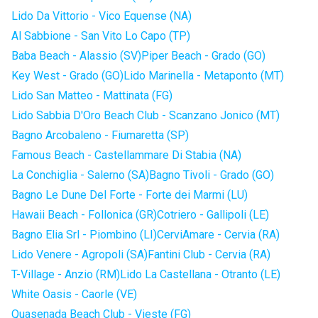
Lido Da Vittorio - Vico Equense (NA)
Al Sabbione - San Vito Lo Capo (TP)
Baba Beach - Alassio (SV)
Piper Beach - Grado (GO)
Key West - Grado (GO)
Lido Marinella - Metaponto (MT)
Lido San Matteo - Mattinata (FG)
Lido Sabbia D'Oro Beach Club - Scanzano Jonico (MT)
Bagno Arcobaleno - Fiumaretta (SP)
Famous Beach - Castellammare Di Stabia (NA)
La Conchiglia - Salerno (SA)
Bagno Tivoli - Grado (GO)
Bagno Le Dune Del Forte - Forte dei Marmi (LU)
Hawaii Beach - Follonica (GR)
Cotriero - Gallipoli (LE)
Bagno Elia Srl - Piombino (LI)
CerviAmare - Cervia (RA)
Lido Venere - Agropoli (SA)
Fantini Club - Cervia (RA)
T-Village - Anzio (RM)
Lido La Castellana - Otranto (LE)
White Oasis - Caorle (VE)
Quasenada Beach Club - Vieste (FG)