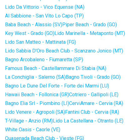
Lido Da Vittorio - Vico Equense (NA)
Al Sabbione - San Vito Lo Capo (TP)
Baba Beach - Alassio (SV)
Piper Beach - Grado (GO)
Key West - Grado (GO)
Lido Marinella - Metaponto (MT)
Lido San Matteo - Mattinata (FG)
Lido Sabbia D'Oro Beach Club - Scanzano Jonico (MT)
Bagno Arcobaleno - Fiumaretta (SP)
Famous Beach - Castellammare Di Stabia (NA)
La Conchiglia - Salerno (SA)
Bagno Tivoli - Grado (GO)
Bagno Le Dune Del Forte - Forte dei Marmi (LU)
Hawaii Beach - Follonica (GR)
Cotriero - Gallipoli (LE)
Bagno Elia Srl - Piombino (LI)
CerviAmare - Cervia (RA)
Lido Venere - Agropoli (SA)
Fantini Club - Cervia (RA)
T-Village - Anzio (RM)
Lido La Castellana - Otranto (LE)
White Oasis - Caorle (VE)
Quasenada Beach Club - Vieste (FG)