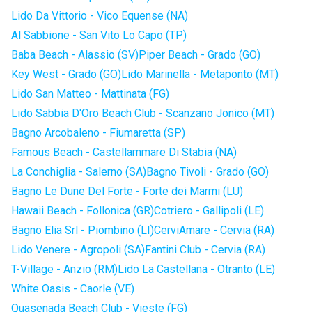
Lido Da Vittorio - Vico Equense (NA)
Al Sabbione - San Vito Lo Capo (TP)
Baba Beach - Alassio (SV)
Piper Beach - Grado (GO)
Key West - Grado (GO)
Lido Marinella - Metaponto (MT)
Lido San Matteo - Mattinata (FG)
Lido Sabbia D'Oro Beach Club - Scanzano Jonico (MT)
Bagno Arcobaleno - Fiumaretta (SP)
Famous Beach - Castellammare Di Stabia (NA)
La Conchiglia - Salerno (SA)
Bagno Tivoli - Grado (GO)
Bagno Le Dune Del Forte - Forte dei Marmi (LU)
Hawaii Beach - Follonica (GR)
Cotriero - Gallipoli (LE)
Bagno Elia Srl - Piombino (LI)
CerviAmare - Cervia (RA)
Lido Venere - Agropoli (SA)
Fantini Club - Cervia (RA)
T-Village - Anzio (RM)
Lido La Castellana - Otranto (LE)
White Oasis - Caorle (VE)
Quasenada Beach Club - Vieste (FG)