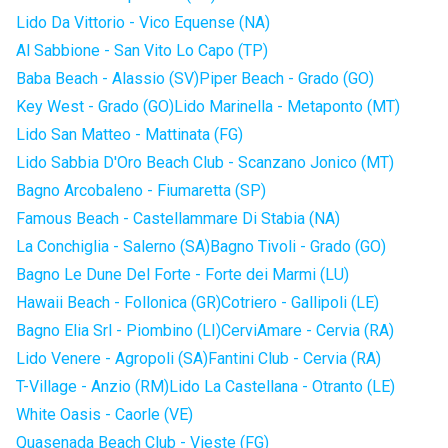
Lido Da Vittorio - Vico Equense (NA)
Al Sabbione - San Vito Lo Capo (TP)
Baba Beach - Alassio (SV)
Piper Beach - Grado (GO)
Key West - Grado (GO)
Lido Marinella - Metaponto (MT)
Lido San Matteo - Mattinata (FG)
Lido Sabbia D'Oro Beach Club - Scanzano Jonico (MT)
Bagno Arcobaleno - Fiumaretta (SP)
Famous Beach - Castellammare Di Stabia (NA)
La Conchiglia - Salerno (SA)
Bagno Tivoli - Grado (GO)
Bagno Le Dune Del Forte - Forte dei Marmi (LU)
Hawaii Beach - Follonica (GR)
Cotriero - Gallipoli (LE)
Bagno Elia Srl - Piombino (LI)
CerviAmare - Cervia (RA)
Lido Venere - Agropoli (SA)
Fantini Club - Cervia (RA)
T-Village - Anzio (RM)
Lido La Castellana - Otranto (LE)
White Oasis - Caorle (VE)
Quasenada Beach Club - Vieste (FG)