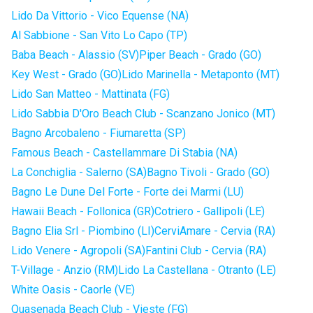
Lido Da Vittorio - Vico Equense (NA)
Al Sabbione - San Vito Lo Capo (TP)
Baba Beach - Alassio (SV)
Piper Beach - Grado (GO)
Key West - Grado (GO)
Lido Marinella - Metaponto (MT)
Lido San Matteo - Mattinata (FG)
Lido Sabbia D'Oro Beach Club - Scanzano Jonico (MT)
Bagno Arcobaleno - Fiumaretta (SP)
Famous Beach - Castellammare Di Stabia (NA)
La Conchiglia - Salerno (SA)
Bagno Tivoli - Grado (GO)
Bagno Le Dune Del Forte - Forte dei Marmi (LU)
Hawaii Beach - Follonica (GR)
Cotriero - Gallipoli (LE)
Bagno Elia Srl - Piombino (LI)
CerviAmare - Cervia (RA)
Lido Venere - Agropoli (SA)
Fantini Club - Cervia (RA)
T-Village - Anzio (RM)
Lido La Castellana - Otranto (LE)
White Oasis - Caorle (VE)
Quasenada Beach Club - Vieste (FG)