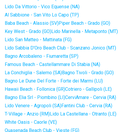
Lido Da Vittorio - Vico Equense (NA)
Al Sabbione - San Vito Lo Capo (TP)
Baba Beach - Alassio (SV)
Piper Beach - Grado (GO)
Key West - Grado (GO)
Lido Marinella - Metaponto (MT)
Lido San Matteo - Mattinata (FG)
Lido Sabbia D'Oro Beach Club - Scanzano Jonico (MT)
Bagno Arcobaleno - Fiumaretta (SP)
Famous Beach - Castellammare Di Stabia (NA)
La Conchiglia - Salerno (SA)
Bagno Tivoli - Grado (GO)
Bagno Le Dune Del Forte - Forte dei Marmi (LU)
Hawaii Beach - Follonica (GR)
Cotriero - Gallipoli (LE)
Bagno Elia Srl - Piombino (LI)
CerviAmare - Cervia (RA)
Lido Venere - Agropoli (SA)
Fantini Club - Cervia (RA)
T-Village - Anzio (RM)
Lido La Castellana - Otranto (LE)
White Oasis - Caorle (VE)
Quasenada Beach Club - Vieste (FG)