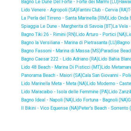
Bagno Le Dune Del Forte - Forte dei Marmi (LU)
Hawaii
Lido Venere - Agropoli (SA)
Fantini Club - Cervia (RA)
T
La Perla del Tirreno - Santa Marinella (RM)
Lido Onda B
Spiaggia Le Dune - Margherita di Savoia (BT)
La Vela -
Bagno Tiki 26 - Rimini (RN)
Lido Arturo - Portici (NA)
Li
Bagno la Versiliana - Marina di Pietrasanta (LU)
Bagno 
Bagno Fassoni - Marina di Massa (MS)
Paradise Beach
Bagno Caesar 222 - Lido Adriano (RA)
Lido Bahia Blanc
Lido 48 Beach - Marina Di Pisticci (MT)
Lido Metamare
Panorama Beach - Maiori (SA)
Cala San Giovanni - Pol
Lido Marinella Meta - Meta (NA)
Lido Moderno - Caste
Lido Maracaibo - Isola delle Femmine (PA)
Lido Zanzi
Bagno Ideal - Napoli (NA)
Lido Fortuna - Bagnoli (NA)
G
Il Bikini - Vico Equense (NA)
Peter's Beach - Sorrento 