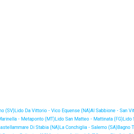
no (SV)
Lido Da Vittorio - Vico Equense (NA)
Al Sabbione - San Vi
Marinella - Metaponto (MT)
Lido San Matteo - Mattinata (FG)
Lido 
astellammare Di Stabia (NA)
La Conchiglia - Salerno (SA)
Bagno T