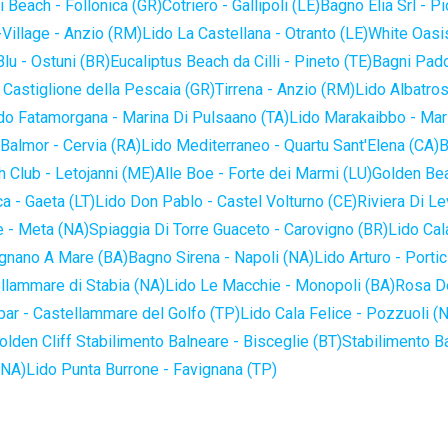
 Beach - Follonica (GR)
Cotriero - Gallipoli (LE)
Bagno Elia Srl - P
-Village - Anzio (RM)
Lido La Castellana - Otranto (LE)
White Oasis
lu - Ostuni (BR)
Eucaliptus Beach da Cilli - Pineto (TE)
Bagni Pado
 Castiglione della Pescaia (GR)
Tirrena - Anzio (RM)
Lido Albatros
do Fatamorgana - Marina Di Pulsaano (TA)
Lido Marakaibbo - Mar
Balmor - Cervia (RA)
Lido Mediterraneo - Quartu Sant'Elena (CA)
B
 Club - Letojanni (ME)
Alle Boe - Forte dei Marmi (LU)
Golden Bea
a - Gaeta (LT)
Lido Don Pablo - Castel Volturno (CE)
Riviera Di Le
 - Meta (NA)
Spiaggia Di Torre Guaceto - Carovigno (BR)
Lido Cal
ignano A Mare (BA)
Bagno Sirena - Napoli (NA)
Lido Arturo - Portic
llammare di Stabia (NA)
Lido Le Macchie - Monopoli (BA)
Rosa De
bar - Castellammare del Golfo (TP)
Lido Cala Felice - Pozzuoli (
olden Cliff Stabilimento Balneare - Bisceglie (BT)
Stabilimento B
(NA)
Lido Punta Burrone - Favignana (TP)