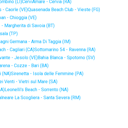
iombino (LI)
CerviAmare - Cervia (RA)
 - Caorle (VE)
Quasenada Beach Club - Vieste (FG)
an - Chioggia (VE)
 - Margherita di Savoia (BT)
sala (TP)
agni Germana - Arma Di Taggia (IM)
ch - Cagliari (CA)
Sottomarino 54 - Ravenna (RA)
vante - Jesolo (VE)
Bahia Blanca - Spotorno (SV)
arena - Cozze - Bari (BA)
i (NA)
Sirenetta - Isola delle Femmine (PA)
i Venti - Vietri sul Mare (SA)
NA)
Leonelli's Beach - Sorrento (NA)
alneare La Scogliera - Santa Severa (RM)