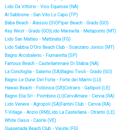
Lido Da Vittorio - Vico Equense (NA)
Al Sabbione - San Vito Lo Capo (TP)
Baba Beach - Alassio (SV)
Piper Beach - Grado (GO)
Key West - Grado (GO)
Lido Marinella - Metaponto (MT)
Lido San Matteo - Mattinata (FG)
Lido Sabbia D'Oro Beach Club - Scanzano Jonico (MT)
Bagno Arcobaleno - Fiumaretta (SP)
Famous Beach - Castellammare Di Stabia (NA)
La Conchiglia - Salerno (SA)
Bagno Tivoli - Grado (GO)
Bagno Le Dune Del Forte - Forte dei Marmi (LU)
Hawaii Beach - Follonica (GR)
Cotriero - Gallipoli (LE)
Bagno Elia Srl - Piombino (LI)
CerviAmare - Cervia (RA)
Lido Venere - Agropoli (SA)
Fantini Club - Cervia (RA)
T-Village - Anzio (RM)
Lido La Castellana - Otranto (LE)
White Oasis - Caorle (VE)
Quasenada Beach Club - Vieste (FG)