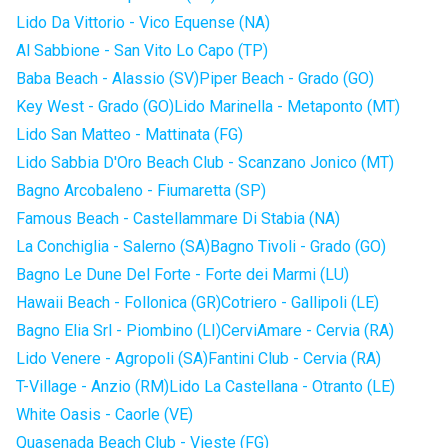
Lido Da Vittorio - Vico Equense (NA)
Al Sabbione - San Vito Lo Capo (TP)
Baba Beach - Alassio (SV)
Piper Beach - Grado (GO)
Key West - Grado (GO)
Lido Marinella - Metaponto (MT)
Lido San Matteo - Mattinata (FG)
Lido Sabbia D'Oro Beach Club - Scanzano Jonico (MT)
Bagno Arcobaleno - Fiumaretta (SP)
Famous Beach - Castellammare Di Stabia (NA)
La Conchiglia - Salerno (SA)
Bagno Tivoli - Grado (GO)
Bagno Le Dune Del Forte - Forte dei Marmi (LU)
Hawaii Beach - Follonica (GR)
Cotriero - Gallipoli (LE)
Bagno Elia Srl - Piombino (LI)
CerviAmare - Cervia (RA)
Lido Venere - Agropoli (SA)
Fantini Club - Cervia (RA)
T-Village - Anzio (RM)
Lido La Castellana - Otranto (LE)
White Oasis - Caorle (VE)
Quasenada Beach Club - Vieste (FG)