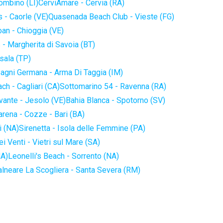
iombino (LI)
CerviAmare - Cervia (RA)
 - Caorle (VE)
Quasenada Beach Club - Vieste (FG)
an - Chioggia (VE)
 - Margherita di Savoia (BT)
sala (TP)
agni Germana - Arma Di Taggia (IM)
ch - Cagliari (CA)
Sottomarino 54 - Ravenna (RA)
vante - Jesolo (VE)
Bahia Blanca - Spotorno (SV)
arena - Cozze - Bari (BA)
i (NA)
Sirenetta - Isola delle Femmine (PA)
i Venti - Vietri sul Mare (SA)
NA)
Leonelli's Beach - Sorrento (NA)
alneare La Scogliera - Santa Severa (RM)