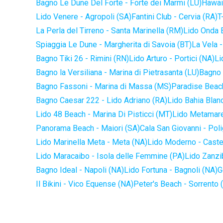
Bagno Le Dune Del Forte - Forte dei Marmi (LU)
Hawaii
Lido Venere - Agropoli (SA)
Fantini Club - Cervia (RA)
T
La Perla del Tirreno - Santa Marinella (RM)
Lido Onda B
Spiaggia Le Dune - Margherita di Savoia (BT)
La Vela -
Bagno Tiki 26 - Rimini (RN)
Lido Arturo - Portici (NA)
Li
Bagno la Versiliana - Marina di Pietrasanta (LU)
Bagno 
Bagno Fassoni - Marina di Massa (MS)
Paradise Beach
Bagno Caesar 222 - Lido Adriano (RA)
Lido Bahia Blanc
Lido 48 Beach - Marina Di Pisticci (MT)
Lido Metamare
Panorama Beach - Maiori (SA)
Cala San Giovanni - Pol
Lido Marinella Meta - Meta (NA)
Lido Moderno - Caste
Lido Maracaibo - Isola delle Femmine (PA)
Lido Zanzi
Bagno Ideal - Napoli (NA)
Lido Fortuna - Bagnoli (NA)
G
Il Bikini - Vico Equense (NA)
Peter's Beach - Sorrento 