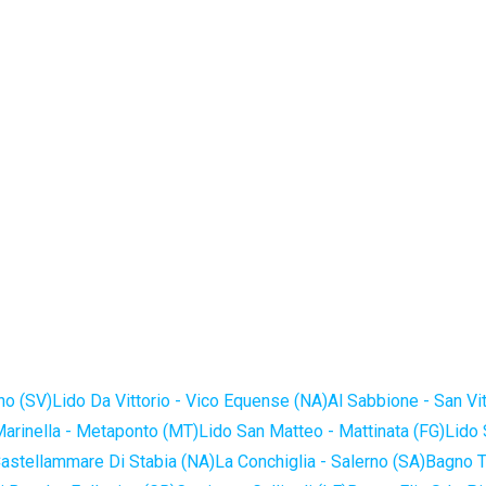
no (SV)
Lido Da Vittorio - Vico Equense (NA)
Al Sabbione - San Vi
Marinella - Metaponto (MT)
Lido San Matteo - Mattinata (FG)
Lido 
astellammare Di Stabia (NA)
La Conchiglia - Salerno (SA)
Bagno T