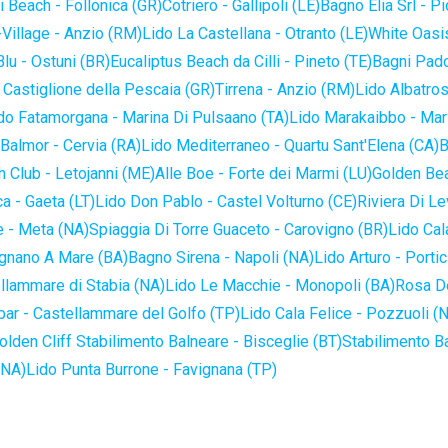
 Beach - Follonica (GR)
Cotriero - Gallipoli (LE)
Bagno Elia Srl - P
-Village - Anzio (RM)
Lido La Castellana - Otranto (LE)
White Oasis
lu - Ostuni (BR)
Eucaliptus Beach da Cilli - Pineto (TE)
Bagni Pado
 Castiglione della Pescaia (GR)
Tirrena - Anzio (RM)
Lido Albatros
do Fatamorgana - Marina Di Pulsaano (TA)
Lido Marakaibbo - Mar
Balmor - Cervia (RA)
Lido Mediterraneo - Quartu Sant'Elena (CA)
B
 Club - Letojanni (ME)
Alle Boe - Forte dei Marmi (LU)
Golden Bea
a - Gaeta (LT)
Lido Don Pablo - Castel Volturno (CE)
Riviera Di Le
 - Meta (NA)
Spiaggia Di Torre Guaceto - Carovigno (BR)
Lido Cal
ignano A Mare (BA)
Bagno Sirena - Napoli (NA)
Lido Arturo - Portic
llammare di Stabia (NA)
Lido Le Macchie - Monopoli (BA)
Rosa De
bar - Castellammare del Golfo (TP)
Lido Cala Felice - Pozzuoli (
olden Cliff Stabilimento Balneare - Bisceglie (BT)
Stabilimento B
(NA)
Lido Punta Burrone - Favignana (TP)