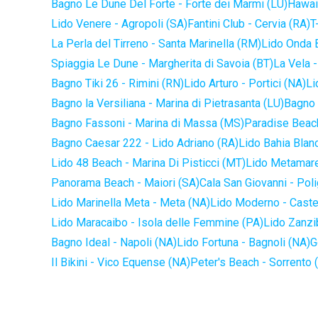
Bagno Le Dune Del Forte - Forte dei Marmi (LU)
Hawaii
Lido Venere - Agropoli (SA)
Fantini Club - Cervia (RA)
T
La Perla del Tirreno - Santa Marinella (RM)
Lido Onda B
Spiaggia Le Dune - Margherita di Savoia (BT)
La Vela -
Bagno Tiki 26 - Rimini (RN)
Lido Arturo - Portici (NA)
Li
Bagno la Versiliana - Marina di Pietrasanta (LU)
Bagno 
Bagno Fassoni - Marina di Massa (MS)
Paradise Beach
Bagno Caesar 222 - Lido Adriano (RA)
Lido Bahia Blanc
Lido 48 Beach - Marina Di Pisticci (MT)
Lido Metamare
Panorama Beach - Maiori (SA)
Cala San Giovanni - Pol
Lido Marinella Meta - Meta (NA)
Lido Moderno - Caste
Lido Maracaibo - Isola delle Femmine (PA)
Lido Zanzi
Bagno Ideal - Napoli (NA)
Lido Fortuna - Bagnoli (NA)
G
Il Bikini - Vico Equense (NA)
Peter's Beach - Sorrento 