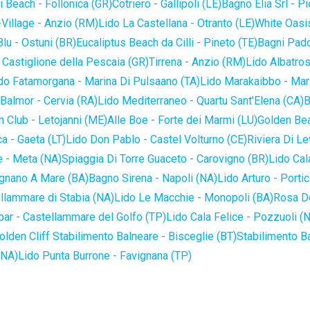
 Beach - Follonica (GR)
Cotriero - Gallipoli (LE)
Bagno Elia Srl - P
-Village - Anzio (RM)
Lido La Castellana - Otranto (LE)
White Oasis
lu - Ostuni (BR)
Eucaliptus Beach da Cilli - Pineto (TE)
Bagni Pado
 Castiglione della Pescaia (GR)
Tirrena - Anzio (RM)
Lido Albatros
do Fatamorgana - Marina Di Pulsaano (TA)
Lido Marakaibbo - Mar
Balmor - Cervia (RA)
Lido Mediterraneo - Quartu Sant'Elena (CA)
B
 Club - Letojanni (ME)
Alle Boe - Forte dei Marmi (LU)
Golden Bea
a - Gaeta (LT)
Lido Don Pablo - Castel Volturno (CE)
Riviera Di Le
 - Meta (NA)
Spiaggia Di Torre Guaceto - Carovigno (BR)
Lido Cal
ignano A Mare (BA)
Bagno Sirena - Napoli (NA)
Lido Arturo - Portic
llammare di Stabia (NA)
Lido Le Macchie - Monopoli (BA)
Rosa De
bar - Castellammare del Golfo (TP)
Lido Cala Felice - Pozzuoli (
olden Cliff Stabilimento Balneare - Bisceglie (BT)
Stabilimento B
(NA)
Lido Punta Burrone - Favignana (TP)