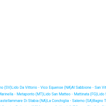
no (SV)
Lido Da Vittorio - Vico Equense (NA)
Al Sabbione - San Vi
Marinella - Metaponto (MT)
Lido San Matteo - Mattinata (FG)
Lido 
astellammare Di Stabia (NA)
La Conchiglia - Salerno (SA)
Bagno T