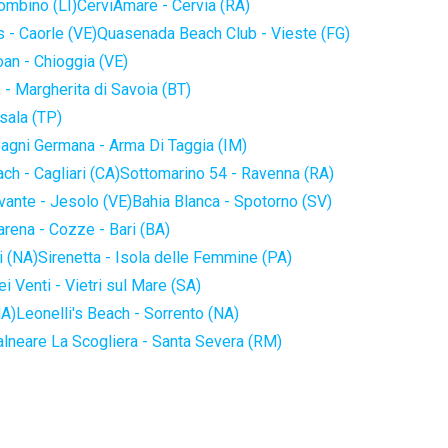
iombino (LI)
CerviAmare - Cervia (RA)
 - Caorle (VE)
Quasenada Beach Club - Vieste (FG)
an - Chioggia (VE)
 - Margherita di Savoia (BT)
sala (TP)
agni Germana - Arma Di Taggia (IM)
ch - Cagliari (CA)
Sottomarino 54 - Ravenna (RA)
vante - Jesolo (VE)
Bahia Blanca - Spotorno (SV)
arena - Cozze - Bari (BA)
i (NA)
Sirenetta - Isola delle Femmine (PA)
i Venti - Vietri sul Mare (SA)
NA)
Leonelli's Beach - Sorrento (NA)
alneare La Scogliera - Santa Severa (RM)