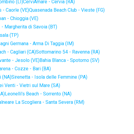
iombino (LI)
CerviAmare - Cervia (RA)
 - Caorle (VE)
Quasenada Beach Club - Vieste (FG)
an - Chioggia (VE)
 - Margherita di Savoia (BT)
sala (TP)
agni Germana - Arma Di Taggia (IM)
ch - Cagliari (CA)
Sottomarino 54 - Ravenna (RA)
vante - Jesolo (VE)
Bahia Blanca - Spotorno (SV)
arena - Cozze - Bari (BA)
i (NA)
Sirenetta - Isola delle Femmine (PA)
i Venti - Vietri sul Mare (SA)
NA)
Leonelli's Beach - Sorrento (NA)
alneare La Scogliera - Santa Severa (RM)