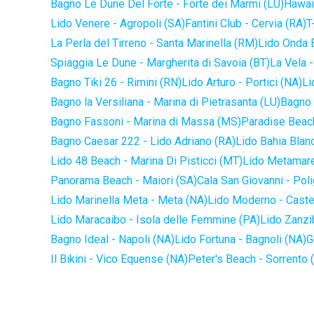
Bagno Le Dune Del Forte - Forte dei Marmi (LU)
Hawaii
Lido Venere - Agropoli (SA)
Fantini Club - Cervia (RA)
T
La Perla del Tirreno - Santa Marinella (RM)
Lido Onda B
Spiaggia Le Dune - Margherita di Savoia (BT)
La Vela -
Bagno Tiki 26 - Rimini (RN)
Lido Arturo - Portici (NA)
Li
Bagno la Versiliana - Marina di Pietrasanta (LU)
Bagno 
Bagno Fassoni - Marina di Massa (MS)
Paradise Beach
Bagno Caesar 222 - Lido Adriano (RA)
Lido Bahia Blanc
Lido 48 Beach - Marina Di Pisticci (MT)
Lido Metamare
Panorama Beach - Maiori (SA)
Cala San Giovanni - Pol
Lido Marinella Meta - Meta (NA)
Lido Moderno - Caste
Lido Maracaibo - Isola delle Femmine (PA)
Lido Zanzi
Bagno Ideal - Napoli (NA)
Lido Fortuna - Bagnoli (NA)
G
Il Bikini - Vico Equense (NA)
Peter's Beach - Sorrento 