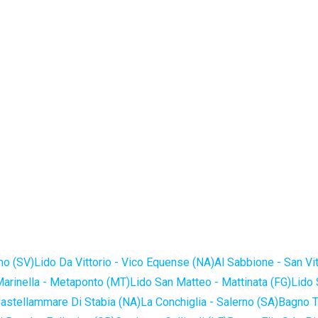
no (SV)
Lido Da Vittorio - Vico Equense (NA)
Al Sabbione - San Vi
Marinella - Metaponto (MT)
Lido San Matteo - Mattinata (FG)
Lido 
astellammare Di Stabia (NA)
La Conchiglia - Salerno (SA)
Bagno T