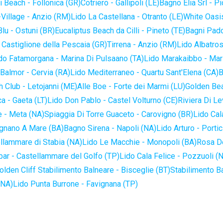
 Beach - Follonica (GR)
Cotriero - Gallipoli (LE)
Bagno Elia Srl - P
-Village - Anzio (RM)
Lido La Castellana - Otranto (LE)
White Oasis
lu - Ostuni (BR)
Eucaliptus Beach da Cilli - Pineto (TE)
Bagni Pado
 Castiglione della Pescaia (GR)
Tirrena - Anzio (RM)
Lido Albatros
do Fatamorgana - Marina Di Pulsaano (TA)
Lido Marakaibbo - Mar
Balmor - Cervia (RA)
Lido Mediterraneo - Quartu Sant'Elena (CA)
B
 Club - Letojanni (ME)
Alle Boe - Forte dei Marmi (LU)
Golden Bea
a - Gaeta (LT)
Lido Don Pablo - Castel Volturno (CE)
Riviera Di Le
 - Meta (NA)
Spiaggia Di Torre Guaceto - Carovigno (BR)
Lido Cal
ignano A Mare (BA)
Bagno Sirena - Napoli (NA)
Lido Arturo - Portic
llammare di Stabia (NA)
Lido Le Macchie - Monopoli (BA)
Rosa De
bar - Castellammare del Golfo (TP)
Lido Cala Felice - Pozzuoli (
olden Cliff Stabilimento Balneare - Bisceglie (BT)
Stabilimento B
(NA)
Lido Punta Burrone - Favignana (TP)