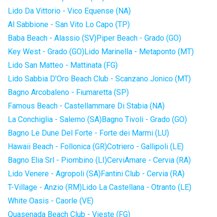
Lido Da Vittorio - Vico Equense (NA)
Al Sabbione - San Vito Lo Capo (TP)
Baba Beach - Alassio (SV)
Piper Beach - Grado (GO)
Key West - Grado (GO)
Lido Marinella - Metaponto (MT)
Lido San Matteo - Mattinata (FG)
Lido Sabbia D'Oro Beach Club - Scanzano Jonico (MT)
Bagno Arcobaleno - Fiumaretta (SP)
Famous Beach - Castellammare Di Stabia (NA)
La Conchiglia - Salerno (SA)
Bagno Tivoli - Grado (GO)
Bagno Le Dune Del Forte - Forte dei Marmi (LU)
Hawaii Beach - Follonica (GR)
Cotriero - Gallipoli (LE)
Bagno Elia Srl - Piombino (LI)
CerviAmare - Cervia (RA)
Lido Venere - Agropoli (SA)
Fantini Club - Cervia (RA)
T-Village - Anzio (RM)
Lido La Castellana - Otranto (LE)
White Oasis - Caorle (VE)
Quasenada Beach Club - Vieste (FG)