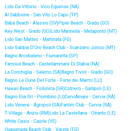
Lido Da Vittorio - Vico Equense (NA)
Al Sabbione - San Vito Lo Capo (TP)
Baba Beach - Alassio (SV)
Piper Beach - Grado (GO)
Key West - Grado (GO)
Lido Marinella - Metaponto (MT)
Lido San Matteo - Mattinata (FG)
Lido Sabbia D'Oro Beach Club - Scanzano Jonico (MT)
Bagno Arcobaleno - Fiumaretta (SP)
Famous Beach - Castellammare Di Stabia (NA)
La Conchiglia - Salerno (SA)
Bagno Tivoli - Grado (GO)
Bagno Le Dune Del Forte - Forte dei Marmi (LU)
Hawaii Beach - Follonica (GR)
Cotriero - Gallipoli (LE)
Bagno Elia Srl - Piombino (LI)
CerviAmare - Cervia (RA)
Lido Venere - Agropoli (SA)
Fantini Club - Cervia (RA)
T-Village - Anzio (RM)
Lido La Castellana - Otranto (LE)
White Oasis - Caorle (VE)
Quasenada Beach Club - Vieste (FG)