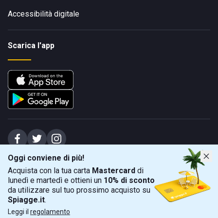
Accessibilità digitale
Scarica l'app
Oggi conviene di più!
Spiagge Srl - Sede legale: Via Marecchiese 48, 47923 Rimini (RN), IT -
Acquista con la tua carta
Mastercard
di
capitale sociale Euro 31245,57 - Iscritta al registro delle imprese di Rimini
lunedì e martedì e ottieni un
10% di sconto
Sede operativa: Via Flaminia 180, 47924 Rimini (RN), IT
-
+39 0541 772375
-
info@spiagge.it
- p.i./c.f. 04536640404
da utilizzare sul tuo prossimo acquisto su
Spiagge.it
.
Mappa
Filtra
©
2026
Spiagge Srl. Tutti i diritti riservati.
Leggi il
regolamento