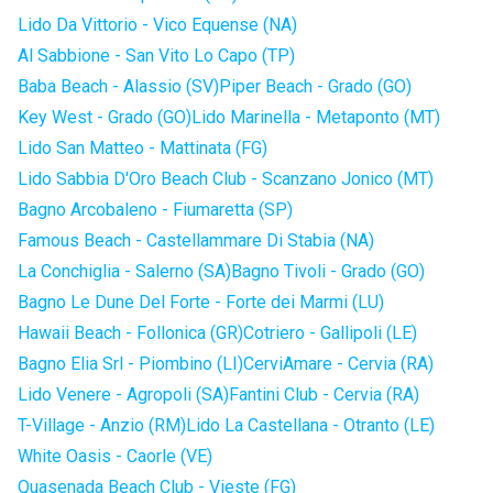
Lido Da Vittorio - Vico Equense (NA)
Al Sabbione - San Vito Lo Capo (TP)
Baba Beach - Alassio (SV)
Piper Beach - Grado (GO)
Key West - Grado (GO)
Lido Marinella - Metaponto (MT)
Lido San Matteo - Mattinata (FG)
Lido Sabbia D'Oro Beach Club - Scanzano Jonico (MT)
Bagno Arcobaleno - Fiumaretta (SP)
Famous Beach - Castellammare Di Stabia (NA)
La Conchiglia - Salerno (SA)
Bagno Tivoli - Grado (GO)
Bagno Le Dune Del Forte - Forte dei Marmi (LU)
Hawaii Beach - Follonica (GR)
Cotriero - Gallipoli (LE)
Bagno Elia Srl - Piombino (LI)
CerviAmare - Cervia (RA)
Lido Venere - Agropoli (SA)
Fantini Club - Cervia (RA)
T-Village - Anzio (RM)
Lido La Castellana - Otranto (LE)
White Oasis - Caorle (VE)
Quasenada Beach Club - Vieste (FG)