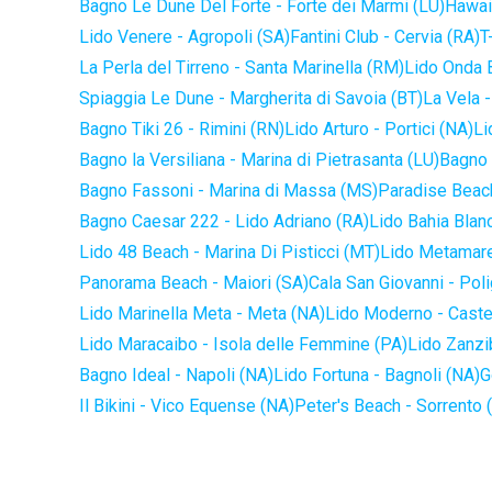
Bagno Le Dune Del Forte - Forte dei Marmi (LU)
Hawaii
Lido Venere - Agropoli (SA)
Fantini Club - Cervia (RA)
T
La Perla del Tirreno - Santa Marinella (RM)
Lido Onda B
Spiaggia Le Dune - Margherita di Savoia (BT)
La Vela -
Bagno Tiki 26 - Rimini (RN)
Lido Arturo - Portici (NA)
Li
Bagno la Versiliana - Marina di Pietrasanta (LU)
Bagno 
Bagno Fassoni - Marina di Massa (MS)
Paradise Beach
Bagno Caesar 222 - Lido Adriano (RA)
Lido Bahia Blanc
Lido 48 Beach - Marina Di Pisticci (MT)
Lido Metamare
Panorama Beach - Maiori (SA)
Cala San Giovanni - Pol
Lido Marinella Meta - Meta (NA)
Lido Moderno - Caste
Lido Maracaibo - Isola delle Femmine (PA)
Lido Zanzi
Bagno Ideal - Napoli (NA)
Lido Fortuna - Bagnoli (NA)
G
Il Bikini - Vico Equense (NA)
Peter's Beach - Sorrento 