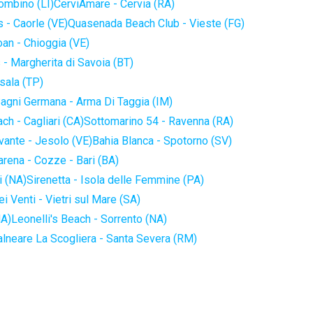
iombino (LI)
CerviAmare - Cervia (RA)
 - Caorle (VE)
Quasenada Beach Club - Vieste (FG)
an - Chioggia (VE)
 - Margherita di Savoia (BT)
sala (TP)
agni Germana - Arma Di Taggia (IM)
ch - Cagliari (CA)
Sottomarino 54 - Ravenna (RA)
vante - Jesolo (VE)
Bahia Blanca - Spotorno (SV)
arena - Cozze - Bari (BA)
i (NA)
Sirenetta - Isola delle Femmine (PA)
i Venti - Vietri sul Mare (SA)
NA)
Leonelli's Beach - Sorrento (NA)
alneare La Scogliera - Santa Severa (RM)