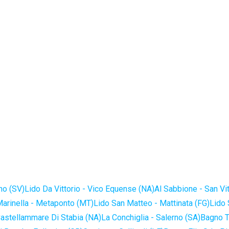
no (SV)
Lido Da Vittorio - Vico Equense (NA)
Al Sabbione - San Vi
Marinella - Metaponto (MT)
Lido San Matteo - Mattinata (FG)
Lido 
astellammare Di Stabia (NA)
La Conchiglia - Salerno (SA)
Bagno T