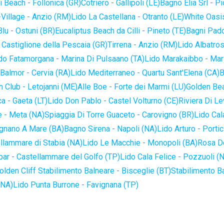
 Beach - Follonica (GR)
Cotriero - Gallipoli (LE)
Bagno Elia Srl - P
-Village - Anzio (RM)
Lido La Castellana - Otranto (LE)
White Oasis
lu - Ostuni (BR)
Eucaliptus Beach da Cilli - Pineto (TE)
Bagni Pado
 Castiglione della Pescaia (GR)
Tirrena - Anzio (RM)
Lido Albatros
do Fatamorgana - Marina Di Pulsaano (TA)
Lido Marakaibbo - Mar
Balmor - Cervia (RA)
Lido Mediterraneo - Quartu Sant'Elena (CA)
B
 Club - Letojanni (ME)
Alle Boe - Forte dei Marmi (LU)
Golden Bea
a - Gaeta (LT)
Lido Don Pablo - Castel Volturno (CE)
Riviera Di Le
 - Meta (NA)
Spiaggia Di Torre Guaceto - Carovigno (BR)
Lido Cal
ignano A Mare (BA)
Bagno Sirena - Napoli (NA)
Lido Arturo - Portic
llammare di Stabia (NA)
Lido Le Macchie - Monopoli (BA)
Rosa De
bar - Castellammare del Golfo (TP)
Lido Cala Felice - Pozzuoli (
olden Cliff Stabilimento Balneare - Bisceglie (BT)
Stabilimento B
(NA)
Lido Punta Burrone - Favignana (TP)