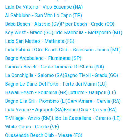
Lido Da Vittorio - Vico Equense (NA)
Al Sabbione - San Vito Lo Capo (TP)
Baba Beach - Alassio (SV)
Piper Beach - Grado (GO)
Key West - Grado (GO)
Lido Marinella - Metaponto (MT)
Lido San Matteo - Mattinata (FG)
Lido Sabbia D'Oro Beach Club - Scanzano Jonico (MT)
Bagno Arcobaleno - Fiumaretta (SP)
Famous Beach - Castellammare Di Stabia (NA)
La Conchiglia - Salerno (SA)
Bagno Tivoli - Grado (GO)
Bagno Le Dune Del Forte - Forte dei Marmi (LU)
Hawaii Beach - Follonica (GR)
Cotriero - Gallipoli (LE)
Bagno Elia Srl - Piombino (LI)
CerviAmare - Cervia (RA)
Lido Venere - Agropoli (SA)
Fantini Club - Cervia (RA)
T-Village - Anzio (RM)
Lido La Castellana - Otranto (LE)
White Oasis - Caorle (VE)
Quasenada Beach Club - Vieste (FG)