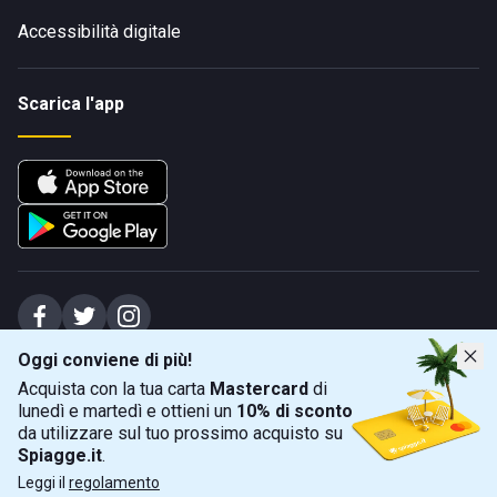
Accessibilità digitale
Scarica l'app
Oggi conviene di più!
Spiagge Srl - Sede legale: Via Marecchiese 48, 47923 Rimini (RN), IT -
Acquista con la tua carta
Mastercard
di
capitale sociale Euro 31245,57 - Iscritta al registro delle imprese di Rimini
lunedì e martedì e ottieni un
10% di sconto
Sede operativa: Via Flaminia 180, 47924 Rimini (RN), IT
-
+39 0541 772375
-
info@spiagge.it
- p.i./c.f. 04536640404
da utilizzare sul tuo prossimo acquisto su
Spiagge.it
.
Mappa
Filtra
©
2026
Spiagge Srl. Tutti i diritti riservati.
Leggi il
regolamento