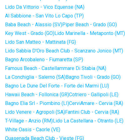
Lido Da Vittorio - Vico Equense (NA)
Al Sabbione - San Vito Lo Capo (TP)
Baba Beach - Alassio (SV)
Piper Beach - Grado (GO)
Key West - Grado (GO)
Lido Marinella - Metaponto (MT)
Lido San Matteo - Mattinata (FG)
Lido Sabbia D'Oro Beach Club - Scanzano Jonico (MT)
Bagno Arcobaleno - Fiumaretta (SP)
Famous Beach - Castellammare Di Stabia (NA)
La Conchiglia - Salerno (SA)
Bagno Tivoli - Grado (GO)
Bagno Le Dune Del Forte - Forte dei Marmi (LU)
Hawaii Beach - Follonica (GR)
Cotriero - Gallipoli (LE)
Bagno Elia Srl - Piombino (LI)
CerviAmare - Cervia (RA)
Lido Venere - Agropoli (SA)
Fantini Club - Cervia (RA)
T-Village - Anzio (RM)
Lido La Castellana - Otranto (LE)
White Oasis - Caorle (VE)
Quasenada Beach Club - Vieste (FG)