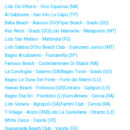
Lido Da Vittorio - Vico Equense (NA)
Al Sabbione - San Vito Lo Capo (TP)
Baba Beach - Alassio (SV)
Piper Beach - Grado (GO)
Key West - Grado (GO)
Lido Marinella - Metaponto (MT)
Lido San Matteo - Mattinata (FG)
Lido Sabbia D'Oro Beach Club - Scanzano Jonico (MT)
Bagno Arcobaleno - Fiumaretta (SP)
Famous Beach - Castellammare Di Stabia (NA)
La Conchiglia - Salerno (SA)
Bagno Tivoli - Grado (GO)
Bagno Le Dune Del Forte - Forte dei Marmi (LU)
Hawaii Beach - Follonica (GR)
Cotriero - Gallipoli (LE)
Bagno Elia Srl - Piombino (LI)
CerviAmare - Cervia (RA)
Lido Venere - Agropoli (SA)
Fantini Club - Cervia (RA)
T-Village - Anzio (RM)
Lido La Castellana - Otranto (LE)
White Oasis - Caorle (VE)
Quasenada Beach Club - Vieste (FG)