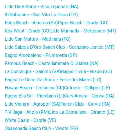
Lido Da Vittorio - Vico Equense (NA)
Al Sabbione - San Vito Lo Capo (TP)
Baba Beach - Alassio (SV)
Piper Beach - Grado (GO)
Key West - Grado (GO)
Lido Marinella - Metaponto (MT)
Lido San Matteo - Mattinata (FG)
Lido Sabbia D'Oro Beach Club - Scanzano Jonico (MT)
Bagno Arcobaleno - Fiumaretta (SP)
Famous Beach - Castellammare Di Stabia (NA)
La Conchiglia - Salerno (SA)
Bagno Tivoli - Grado (GO)
Bagno Le Dune Del Forte - Forte dei Marmi (LU)
Hawaii Beach - Follonica (GR)
Cotriero - Gallipoli (LE)
Bagno Elia Srl - Piombino (LI)
CerviAmare - Cervia (RA)
Lido Venere - Agropoli (SA)
Fantini Club - Cervia (RA)
T-Village - Anzio (RM)
Lido La Castellana - Otranto (LE)
White Oasis - Caorle (VE)
Quasenada Beach Club - Vieste (FG)