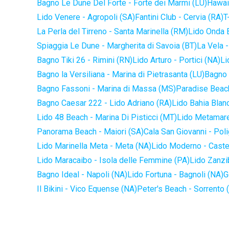
Bagno Le Dune Del Forte - Forte dei Marmi (LU)
Hawaii
Lido Venere - Agropoli (SA)
Fantini Club - Cervia (RA)
T
La Perla del Tirreno - Santa Marinella (RM)
Lido Onda B
Spiaggia Le Dune - Margherita di Savoia (BT)
La Vela -
Bagno Tiki 26 - Rimini (RN)
Lido Arturo - Portici (NA)
Li
Bagno la Versiliana - Marina di Pietrasanta (LU)
Bagno 
Bagno Fassoni - Marina di Massa (MS)
Paradise Beach
Bagno Caesar 222 - Lido Adriano (RA)
Lido Bahia Blanc
Lido 48 Beach - Marina Di Pisticci (MT)
Lido Metamare
Panorama Beach - Maiori (SA)
Cala San Giovanni - Pol
Lido Marinella Meta - Meta (NA)
Lido Moderno - Caste
Lido Maracaibo - Isola delle Femmine (PA)
Lido Zanzi
Bagno Ideal - Napoli (NA)
Lido Fortuna - Bagnoli (NA)
G
Il Bikini - Vico Equense (NA)
Peter's Beach - Sorrento 