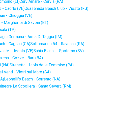
iombino (LI)
CerviAmare - Cervia (RA)
 - Caorle (VE)
Quasenada Beach Club - Vieste (FG)
an - Chioggia (VE)
 - Margherita di Savoia (BT)
sala (TP)
agni Germana - Arma Di Taggia (IM)
ch - Cagliari (CA)
Sottomarino 54 - Ravenna (RA)
vante - Jesolo (VE)
Bahia Blanca - Spotorno (SV)
arena - Cozze - Bari (BA)
i (NA)
Sirenetta - Isola delle Femmine (PA)
i Venti - Vietri sul Mare (SA)
NA)
Leonelli's Beach - Sorrento (NA)
alneare La Scogliera - Santa Severa (RM)