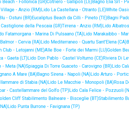
 Beach - Follonica (GR)
Cotriero - Gallipoli (LE)
Bagno Elia Srl - P
-Village - Anzio (RM)
Lido La Castellana - Otranto (LE)
White Oasis
lu - Ostuni (BR)
Eucaliptus Beach da Cilli - Pineto (TE)
Bagni Pado
 Castiglione della Pescaia (GR)
Tirrena - Anzio (RM)
Lido Albatros
do Fatamorgana - Marina Di Pulsaano (TA)
Lido Marakaibbo - Mar
Balmor - Cervia (RA)
Lido Mediterraneo - Quartu Sant'Elena (CA)
B
 Club - Letojanni (ME)
Alle Boe - Forte dei Marmi (LU)
Golden Bea
a - Gaeta (LT)
Lido Don Pablo - Castel Volturno (CE)
Riviera Di Le
 - Meta (NA)
Spiaggia Di Torre Guaceto - Carovigno (BR)
Lido Cal
ignano A Mare (BA)
Bagno Sirena - Napoli (NA)
Lido Arturo - Portic
llammare di Stabia (NA)
Lido Le Macchie - Monopoli (BA)
Rosa De
bar - Castellammare del Golfo (TP)
Lido Cala Felice - Pozzuoli (
olden Cliff Stabilimento Balneare - Bisceglie (BT)
Stabilimento B
(NA)
Lido Punta Burrone - Favignana (TP)