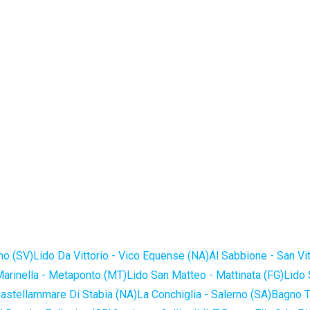
no (SV)
Lido Da Vittorio - Vico Equense (NA)
Al Sabbione - San Vi
Marinella - Metaponto (MT)
Lido San Matteo - Mattinata (FG)
Lido 
astellammare Di Stabia (NA)
La Conchiglia - Salerno (SA)
Bagno T