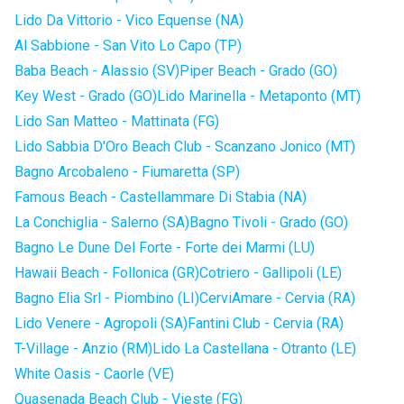
Lido Da Vittorio - Vico Equense (NA)
Al Sabbione - San Vito Lo Capo (TP)
Baba Beach - Alassio (SV)
Piper Beach - Grado (GO)
Key West - Grado (GO)
Lido Marinella - Metaponto (MT)
Lido San Matteo - Mattinata (FG)
Lido Sabbia D'Oro Beach Club - Scanzano Jonico (MT)
Bagno Arcobaleno - Fiumaretta (SP)
Famous Beach - Castellammare Di Stabia (NA)
La Conchiglia - Salerno (SA)
Bagno Tivoli - Grado (GO)
Bagno Le Dune Del Forte - Forte dei Marmi (LU)
Hawaii Beach - Follonica (GR)
Cotriero - Gallipoli (LE)
Bagno Elia Srl - Piombino (LI)
CerviAmare - Cervia (RA)
Lido Venere - Agropoli (SA)
Fantini Club - Cervia (RA)
T-Village - Anzio (RM)
Lido La Castellana - Otranto (LE)
White Oasis - Caorle (VE)
Quasenada Beach Club - Vieste (FG)