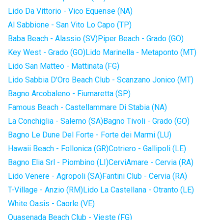
Lido Da Vittorio - Vico Equense (NA)
Al Sabbione - San Vito Lo Capo (TP)
Baba Beach - Alassio (SV)
Piper Beach - Grado (GO)
Key West - Grado (GO)
Lido Marinella - Metaponto (MT)
Lido San Matteo - Mattinata (FG)
Lido Sabbia D'Oro Beach Club - Scanzano Jonico (MT)
Bagno Arcobaleno - Fiumaretta (SP)
Famous Beach - Castellammare Di Stabia (NA)
La Conchiglia - Salerno (SA)
Bagno Tivoli - Grado (GO)
Bagno Le Dune Del Forte - Forte dei Marmi (LU)
Hawaii Beach - Follonica (GR)
Cotriero - Gallipoli (LE)
Bagno Elia Srl - Piombino (LI)
CerviAmare - Cervia (RA)
Lido Venere - Agropoli (SA)
Fantini Club - Cervia (RA)
T-Village - Anzio (RM)
Lido La Castellana - Otranto (LE)
White Oasis - Caorle (VE)
Quasenada Beach Club - Vieste (FG)