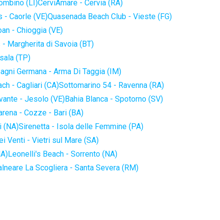
iombino (LI)
CerviAmare - Cervia (RA)
 - Caorle (VE)
Quasenada Beach Club - Vieste (FG)
an - Chioggia (VE)
 - Margherita di Savoia (BT)
sala (TP)
agni Germana - Arma Di Taggia (IM)
ch - Cagliari (CA)
Sottomarino 54 - Ravenna (RA)
vante - Jesolo (VE)
Bahia Blanca - Spotorno (SV)
arena - Cozze - Bari (BA)
i (NA)
Sirenetta - Isola delle Femmine (PA)
i Venti - Vietri sul Mare (SA)
NA)
Leonelli's Beach - Sorrento (NA)
alneare La Scogliera - Santa Severa (RM)