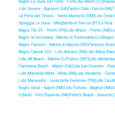
Bagno Le Dune Del Forte - Forte dei Marmi (LU)
Hawaii
Lido Venere - Agropoli (SA)
Fantini Club - Cervia (RA)
T
La Perla del Tirreno - Santa Marinella (RM)
Lido Onda B
Spiaggia Le Dune - Margherita di Savoia (BT)
La Vela -
Bagno Tiki 26 - Rimini (RN)
Lido Arturo - Portici (NA)
Li
Bagno la Versiliana - Marina di Pietrasanta (LU)
Bagno 
Bagno Fassoni - Marina di Massa (MS)
Paradise Beach
Bagno Caesar 222 - Lido Adriano (RA)
Lido Bahia Blanc
Lido 48 Beach - Marina Di Pisticci (MT)
Lido Metamare
Panorama Beach - Maiori (SA)
Cala San Giovanni - Pol
Lido Marinella Meta - Meta (NA)
Lido Moderno - Caste
Lido Maracaibo - Isola delle Femmine (PA)
Lido Zanzi
Bagno Ideal - Napoli (NA)
Lido Fortuna - Bagnoli (NA)
G
Il Bikini - Vico Equense (NA)
Peter's Beach - Sorrento 