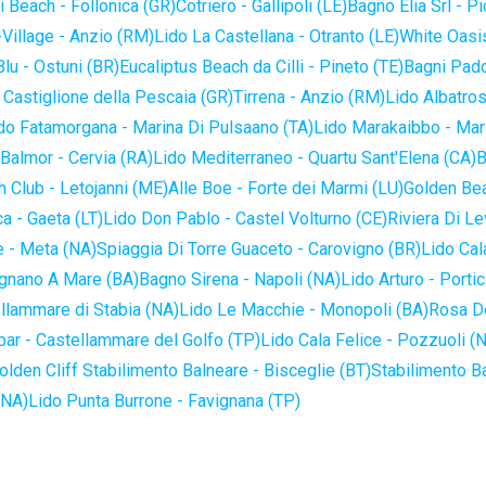
 Beach - Follonica (GR)
Cotriero - Gallipoli (LE)
Bagno Elia Srl - P
-Village - Anzio (RM)
Lido La Castellana - Otranto (LE)
White Oasis
lu - Ostuni (BR)
Eucaliptus Beach da Cilli - Pineto (TE)
Bagni Pado
 Castiglione della Pescaia (GR)
Tirrena - Anzio (RM)
Lido Albatros
do Fatamorgana - Marina Di Pulsaano (TA)
Lido Marakaibbo - Mar
Balmor - Cervia (RA)
Lido Mediterraneo - Quartu Sant'Elena (CA)
B
 Club - Letojanni (ME)
Alle Boe - Forte dei Marmi (LU)
Golden Bea
a - Gaeta (LT)
Lido Don Pablo - Castel Volturno (CE)
Riviera Di Le
 - Meta (NA)
Spiaggia Di Torre Guaceto - Carovigno (BR)
Lido Cal
ignano A Mare (BA)
Bagno Sirena - Napoli (NA)
Lido Arturo - Portic
llammare di Stabia (NA)
Lido Le Macchie - Monopoli (BA)
Rosa De
bar - Castellammare del Golfo (TP)
Lido Cala Felice - Pozzuoli (
olden Cliff Stabilimento Balneare - Bisceglie (BT)
Stabilimento B
(NA)
Lido Punta Burrone - Favignana (TP)