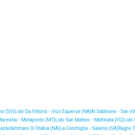
no (SV)
Lido Da Vittorio - Vico Equense (NA)
Al Sabbione - San Vi
Marinella - Metaponto (MT)
Lido San Matteo - Mattinata (FG)
Lido 
astellammare Di Stabia (NA)
La Conchiglia - Salerno (SA)
Bagno T