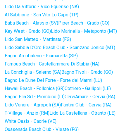
Lido Da Vittorio - Vico Equense (NA)
Al Sabbione - San Vito Lo Capo (TP)
Baba Beach - Alassio (SV)
Piper Beach - Grado (GO)
Key West - Grado (GO)
Lido Marinella - Metaponto (MT)
Lido San Matteo - Mattinata (FG)
Lido Sabbia D'Oro Beach Club - Scanzano Jonico (MT)
Bagno Arcobaleno - Fiumaretta (SP)
Famous Beach - Castellammare Di Stabia (NA)
La Conchiglia - Salerno (SA)
Bagno Tivoli - Grado (GO)
Bagno Le Dune Del Forte - Forte dei Marmi (LU)
Hawaii Beach - Follonica (GR)
Cotriero - Gallipoli (LE)
Bagno Elia Srl - Piombino (LI)
CerviAmare - Cervia (RA)
Lido Venere - Agropoli (SA)
Fantini Club - Cervia (RA)
T-Village - Anzio (RM)
Lido La Castellana - Otranto (LE)
White Oasis - Caorle (VE)
Quasenada Beach Club - Vieste (FG)