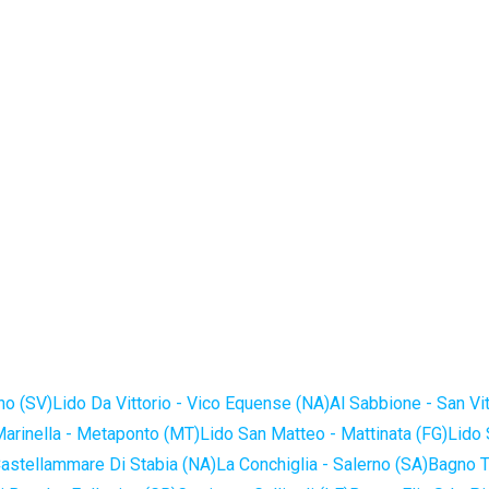
no (SV)
Lido Da Vittorio - Vico Equense (NA)
Al Sabbione - San Vi
Marinella - Metaponto (MT)
Lido San Matteo - Mattinata (FG)
Lido 
astellammare Di Stabia (NA)
La Conchiglia - Salerno (SA)
Bagno T