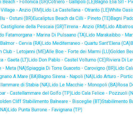
 Beach - Follonica (GR)
Cotriero - Gallipoli (LE)
Bagno Elia Srl - P
-Village - Anzio (RM)
Lido La Castellana - Otranto (LE)
White Oasis
lu - Ostuni (BR)
Eucaliptus Beach da Cilli - Pineto (TE)
Bagni Pado
 Castiglione della Pescaia (GR)
Tirrena - Anzio (RM)
Lido Albatros
do Fatamorgana - Marina Di Pulsaano (TA)
Lido Marakaibbo - Mar
Balmor - Cervia (RA)
Lido Mediterraneo - Quartu Sant'Elena (CA)
B
 Club - Letojanni (ME)
Alle Boe - Forte dei Marmi (LU)
Golden Bea
a - Gaeta (LT)
Lido Don Pablo - Castel Volturno (CE)
Riviera Di Le
 - Meta (NA)
Spiaggia Di Torre Guaceto - Carovigno (BR)
Lido Cal
ignano A Mare (BA)
Bagno Sirena - Napoli (NA)
Lido Arturo - Portic
llammare di Stabia (NA)
Lido Le Macchie - Monopoli (BA)
Rosa De
bar - Castellammare del Golfo (TP)
Lido Cala Felice - Pozzuoli (
olden Cliff Stabilimento Balneare - Bisceglie (BT)
Stabilimento B
(NA)
Lido Punta Burrone - Favignana (TP)