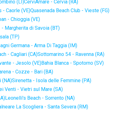
iombino (LI)
CerviAmare - Cervia (RA)
 - Caorle (VE)
Quasenada Beach Club - Vieste (FG)
an - Chioggia (VE)
 - Margherita di Savoia (BT)
sala (TP)
agni Germana - Arma Di Taggia (IM)
ch - Cagliari (CA)
Sottomarino 54 - Ravenna (RA)
vante - Jesolo (VE)
Bahia Blanca - Spotorno (SV)
arena - Cozze - Bari (BA)
i (NA)
Sirenetta - Isola delle Femmine (PA)
i Venti - Vietri sul Mare (SA)
NA)
Leonelli's Beach - Sorrento (NA)
alneare La Scogliera - Santa Severa (RM)