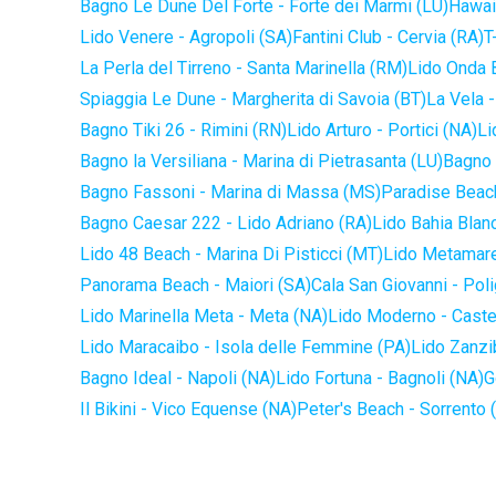
Bagno Le Dune Del Forte - Forte dei Marmi (LU)
Hawaii
Lido Venere - Agropoli (SA)
Fantini Club - Cervia (RA)
T
La Perla del Tirreno - Santa Marinella (RM)
Lido Onda B
Spiaggia Le Dune - Margherita di Savoia (BT)
La Vela -
Bagno Tiki 26 - Rimini (RN)
Lido Arturo - Portici (NA)
Li
Bagno la Versiliana - Marina di Pietrasanta (LU)
Bagno 
Bagno Fassoni - Marina di Massa (MS)
Paradise Beach
Bagno Caesar 222 - Lido Adriano (RA)
Lido Bahia Blanc
Lido 48 Beach - Marina Di Pisticci (MT)
Lido Metamare
Panorama Beach - Maiori (SA)
Cala San Giovanni - Pol
Lido Marinella Meta - Meta (NA)
Lido Moderno - Caste
Lido Maracaibo - Isola delle Femmine (PA)
Lido Zanzi
Bagno Ideal - Napoli (NA)
Lido Fortuna - Bagnoli (NA)
G
Il Bikini - Vico Equense (NA)
Peter's Beach - Sorrento 