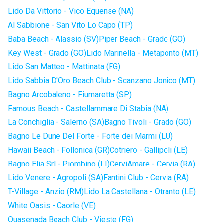
Lido Da Vittorio - Vico Equense (NA)
Al Sabbione - San Vito Lo Capo (TP)
Baba Beach - Alassio (SV)
Piper Beach - Grado (GO)
Key West - Grado (GO)
Lido Marinella - Metaponto (MT)
Lido San Matteo - Mattinata (FG)
Lido Sabbia D'Oro Beach Club - Scanzano Jonico (MT)
Bagno Arcobaleno - Fiumaretta (SP)
Famous Beach - Castellammare Di Stabia (NA)
La Conchiglia - Salerno (SA)
Bagno Tivoli - Grado (GO)
Bagno Le Dune Del Forte - Forte dei Marmi (LU)
Hawaii Beach - Follonica (GR)
Cotriero - Gallipoli (LE)
Bagno Elia Srl - Piombino (LI)
CerviAmare - Cervia (RA)
Lido Venere - Agropoli (SA)
Fantini Club - Cervia (RA)
T-Village - Anzio (RM)
Lido La Castellana - Otranto (LE)
White Oasis - Caorle (VE)
Quasenada Beach Club - Vieste (FG)