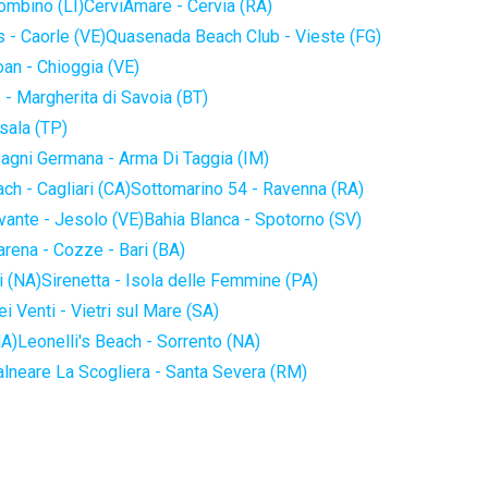
iombino (LI)
CerviAmare - Cervia (RA)
 - Caorle (VE)
Quasenada Beach Club - Vieste (FG)
an - Chioggia (VE)
 - Margherita di Savoia (BT)
sala (TP)
agni Germana - Arma Di Taggia (IM)
ch - Cagliari (CA)
Sottomarino 54 - Ravenna (RA)
vante - Jesolo (VE)
Bahia Blanca - Spotorno (SV)
arena - Cozze - Bari (BA)
i (NA)
Sirenetta - Isola delle Femmine (PA)
i Venti - Vietri sul Mare (SA)
NA)
Leonelli's Beach - Sorrento (NA)
alneare La Scogliera - Santa Severa (RM)