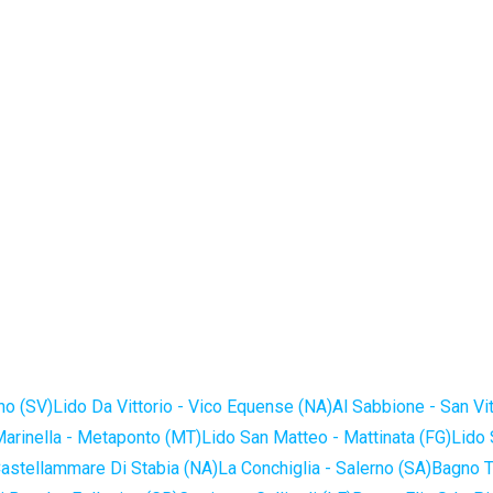
no (SV)
Lido Da Vittorio - Vico Equense (NA)
Al Sabbione - San Vi
Marinella - Metaponto (MT)
Lido San Matteo - Mattinata (FG)
Lido 
astellammare Di Stabia (NA)
La Conchiglia - Salerno (SA)
Bagno T