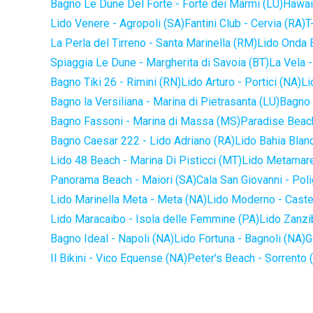
Bagno Le Dune Del Forte - Forte dei Marmi (LU)
Hawaii
Lido Venere - Agropoli (SA)
Fantini Club - Cervia (RA)
T
La Perla del Tirreno - Santa Marinella (RM)
Lido Onda B
Spiaggia Le Dune - Margherita di Savoia (BT)
La Vela -
Bagno Tiki 26 - Rimini (RN)
Lido Arturo - Portici (NA)
Li
Bagno la Versiliana - Marina di Pietrasanta (LU)
Bagno 
Bagno Fassoni - Marina di Massa (MS)
Paradise Beach
Bagno Caesar 222 - Lido Adriano (RA)
Lido Bahia Blanc
Lido 48 Beach - Marina Di Pisticci (MT)
Lido Metamare
Panorama Beach - Maiori (SA)
Cala San Giovanni - Pol
Lido Marinella Meta - Meta (NA)
Lido Moderno - Caste
Lido Maracaibo - Isola delle Femmine (PA)
Lido Zanzi
Bagno Ideal - Napoli (NA)
Lido Fortuna - Bagnoli (NA)
G
Il Bikini - Vico Equense (NA)
Peter's Beach - Sorrento 