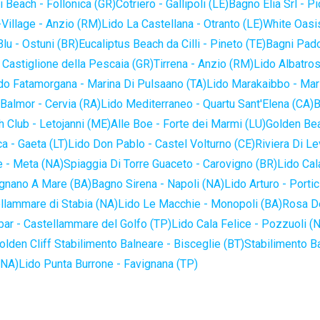
 Beach - Follonica (GR)
Cotriero - Gallipoli (LE)
Bagno Elia Srl - P
-Village - Anzio (RM)
Lido La Castellana - Otranto (LE)
White Oasis
lu - Ostuni (BR)
Eucaliptus Beach da Cilli - Pineto (TE)
Bagni Pado
 Castiglione della Pescaia (GR)
Tirrena - Anzio (RM)
Lido Albatros
do Fatamorgana - Marina Di Pulsaano (TA)
Lido Marakaibbo - Mar
Balmor - Cervia (RA)
Lido Mediterraneo - Quartu Sant'Elena (CA)
B
 Club - Letojanni (ME)
Alle Boe - Forte dei Marmi (LU)
Golden Bea
a - Gaeta (LT)
Lido Don Pablo - Castel Volturno (CE)
Riviera Di Le
 - Meta (NA)
Spiaggia Di Torre Guaceto - Carovigno (BR)
Lido Cal
ignano A Mare (BA)
Bagno Sirena - Napoli (NA)
Lido Arturo - Portic
llammare di Stabia (NA)
Lido Le Macchie - Monopoli (BA)
Rosa De
bar - Castellammare del Golfo (TP)
Lido Cala Felice - Pozzuoli (
olden Cliff Stabilimento Balneare - Bisceglie (BT)
Stabilimento B
(NA)
Lido Punta Burrone - Favignana (TP)