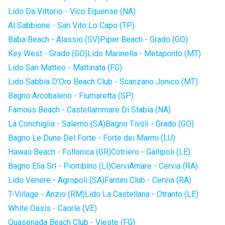
Lido Da Vittorio - Vico Equense (NA)
Al Sabbione - San Vito Lo Capo (TP)
Baba Beach - Alassio (SV)
Piper Beach - Grado (GO)
Key West - Grado (GO)
Lido Marinella - Metaponto (MT)
Lido San Matteo - Mattinata (FG)
Lido Sabbia D'Oro Beach Club - Scanzano Jonico (MT)
Bagno Arcobaleno - Fiumaretta (SP)
Famous Beach - Castellammare Di Stabia (NA)
La Conchiglia - Salerno (SA)
Bagno Tivoli - Grado (GO)
Bagno Le Dune Del Forte - Forte dei Marmi (LU)
Hawaii Beach - Follonica (GR)
Cotriero - Gallipoli (LE)
Bagno Elia Srl - Piombino (LI)
CerviAmare - Cervia (RA)
Lido Venere - Agropoli (SA)
Fantini Club - Cervia (RA)
T-Village - Anzio (RM)
Lido La Castellana - Otranto (LE)
White Oasis - Caorle (VE)
Quasenada Beach Club - Vieste (FG)