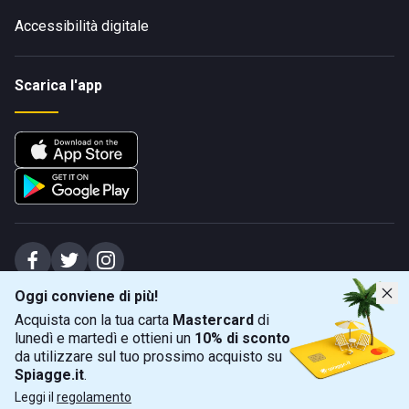
Accessibilità digitale
Scarica l'app
Oggi conviene di più!
Spiagge Srl - Sede legale: Via Marecchiese 48, 47923 Rimini (RN), IT -
Acquista con la tua carta
Mastercard
di
capitale sociale Euro 31245,57 - Iscritta al registro delle imprese di Rimini
lunedì e martedì e ottieni un
10% di sconto
Sede operativa: Via Flaminia 180, 47924 Rimini (RN), IT
-
+39 0541 772375
-
info@spiagge.it
- p.i./c.f. 04536640404
da utilizzare sul tuo prossimo acquisto su
Spiagge.it
.
Mappa
Filtra
©
2026
Spiagge Srl. Tutti i diritti riservati.
Leggi il
regolamento