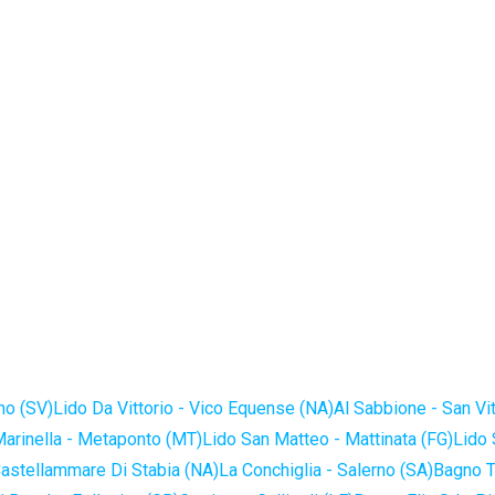
no (SV)
Lido Da Vittorio - Vico Equense (NA)
Al Sabbione - San Vi
Marinella - Metaponto (MT)
Lido San Matteo - Mattinata (FG)
Lido 
astellammare Di Stabia (NA)
La Conchiglia - Salerno (SA)
Bagno T