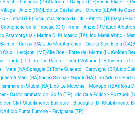
 Beach - Follonica (GR)
Cotriero - Gallipoli (LE)
Bagno Elia Srl - P
-Village - Anzio (RM)
Lido La Castellana - Otranto (LE)
White Oasis
lu - Ostuni (BR)
Eucaliptus Beach da Cilli - Pineto (TE)
Bagni Pado
 Castiglione della Pescaia (GR)
Tirrena - Anzio (RM)
Lido Albatros
do Fatamorgana - Marina Di Pulsaano (TA)
Lido Marakaibbo - Mar
Balmor - Cervia (RA)
Lido Mediterraneo - Quartu Sant'Elena (CA)
B
 Club - Letojanni (ME)
Alle Boe - Forte dei Marmi (LU)
Golden Bea
a - Gaeta (LT)
Lido Don Pablo - Castel Volturno (CE)
Riviera Di Le
 - Meta (NA)
Spiaggia Di Torre Guaceto - Carovigno (BR)
Lido Cal
ignano A Mare (BA)
Bagno Sirena - Napoli (NA)
Lido Arturo - Portic
llammare di Stabia (NA)
Lido Le Macchie - Monopoli (BA)
Rosa De
bar - Castellammare del Golfo (TP)
Lido Cala Felice - Pozzuoli (
olden Cliff Stabilimento Balneare - Bisceglie (BT)
Stabilimento B
(NA)
Lido Punta Burrone - Favignana (TP)