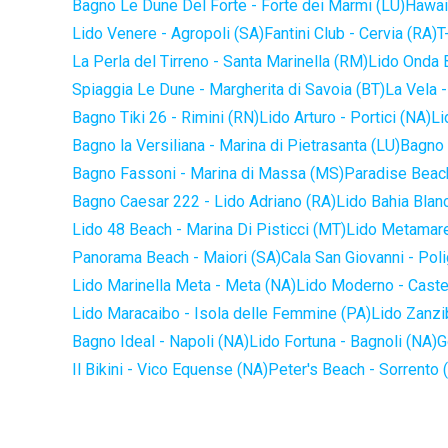
Bagno Le Dune Del Forte - Forte dei Marmi (LU)
Hawaii
Lido Venere - Agropoli (SA)
Fantini Club - Cervia (RA)
T
La Perla del Tirreno - Santa Marinella (RM)
Lido Onda B
Spiaggia Le Dune - Margherita di Savoia (BT)
La Vela -
Bagno Tiki 26 - Rimini (RN)
Lido Arturo - Portici (NA)
Li
Bagno la Versiliana - Marina di Pietrasanta (LU)
Bagno 
Bagno Fassoni - Marina di Massa (MS)
Paradise Beach
Bagno Caesar 222 - Lido Adriano (RA)
Lido Bahia Blanc
Lido 48 Beach - Marina Di Pisticci (MT)
Lido Metamare
Panorama Beach - Maiori (SA)
Cala San Giovanni - Pol
Lido Marinella Meta - Meta (NA)
Lido Moderno - Caste
Lido Maracaibo - Isola delle Femmine (PA)
Lido Zanzi
Bagno Ideal - Napoli (NA)
Lido Fortuna - Bagnoli (NA)
G
Il Bikini - Vico Equense (NA)
Peter's Beach - Sorrento 