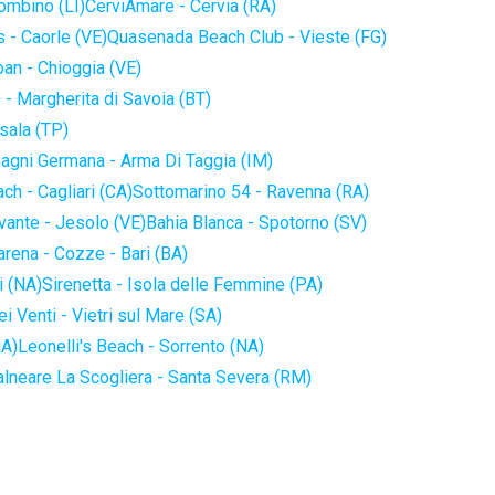
iombino (LI)
CerviAmare - Cervia (RA)
 - Caorle (VE)
Quasenada Beach Club - Vieste (FG)
an - Chioggia (VE)
 - Margherita di Savoia (BT)
sala (TP)
agni Germana - Arma Di Taggia (IM)
ch - Cagliari (CA)
Sottomarino 54 - Ravenna (RA)
vante - Jesolo (VE)
Bahia Blanca - Spotorno (SV)
arena - Cozze - Bari (BA)
i (NA)
Sirenetta - Isola delle Femmine (PA)
i Venti - Vietri sul Mare (SA)
NA)
Leonelli's Beach - Sorrento (NA)
alneare La Scogliera - Santa Severa (RM)