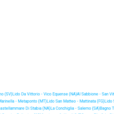
no (SV)
Lido Da Vittorio - Vico Equense (NA)
Al Sabbione - San Vi
Marinella - Metaponto (MT)
Lido San Matteo - Mattinata (FG)
Lido 
astellammare Di Stabia (NA)
La Conchiglia - Salerno (SA)
Bagno T