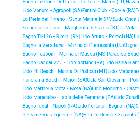
Bagno Le Dune Del Forte - Forte dei Marmi (LU)
Hawaii
Lido Venere - Agropoli (SA)
Fantini Club - Cervia (RA)
T
La Perla del Tirreno - Santa Marinella (RM)
Lido Onda B
Spiaggia Le Dune - Margherita di Savoia (BT)
La Vela -
Bagno Tiki 26 - Rimini (RN)
Lido Arturo - Portici (NA)
Li
Bagno la Versiliana - Marina di Pietrasanta (LU)
Bagno 
Bagno Fassoni - Marina di Massa (MS)
Paradise Beach
Bagno Caesar 222 - Lido Adriano (RA)
Lido Bahia Blanc
Lido 48 Beach - Marina Di Pisticci (MT)
Lido Metamare
Panorama Beach - Maiori (SA)
Cala San Giovanni - Pol
Lido Marinella Meta - Meta (NA)
Lido Moderno - Caste
Lido Maracaibo - Isola delle Femmine (PA)
Lido Zanzi
Bagno Ideal - Napoli (NA)
Lido Fortuna - Bagnoli (NA)
G
Il Bikini - Vico Equense (NA)
Peter's Beach - Sorrento 