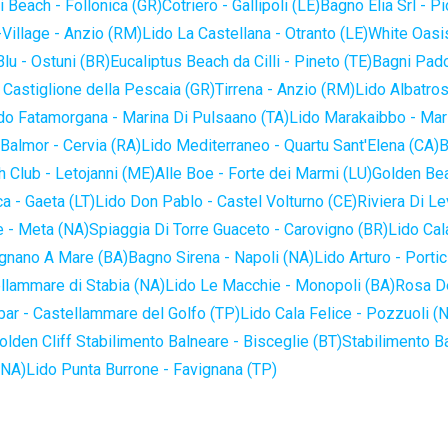
 Beach - Follonica (GR)
Cotriero - Gallipoli (LE)
Bagno Elia Srl - P
-Village - Anzio (RM)
Lido La Castellana - Otranto (LE)
White Oasis
lu - Ostuni (BR)
Eucaliptus Beach da Cilli - Pineto (TE)
Bagni Pado
 Castiglione della Pescaia (GR)
Tirrena - Anzio (RM)
Lido Albatros
do Fatamorgana - Marina Di Pulsaano (TA)
Lido Marakaibbo - Mar
Balmor - Cervia (RA)
Lido Mediterraneo - Quartu Sant'Elena (CA)
B
 Club - Letojanni (ME)
Alle Boe - Forte dei Marmi (LU)
Golden Bea
a - Gaeta (LT)
Lido Don Pablo - Castel Volturno (CE)
Riviera Di Le
 - Meta (NA)
Spiaggia Di Torre Guaceto - Carovigno (BR)
Lido Cal
ignano A Mare (BA)
Bagno Sirena - Napoli (NA)
Lido Arturo - Portic
llammare di Stabia (NA)
Lido Le Macchie - Monopoli (BA)
Rosa De
bar - Castellammare del Golfo (TP)
Lido Cala Felice - Pozzuoli (
olden Cliff Stabilimento Balneare - Bisceglie (BT)
Stabilimento B
(NA)
Lido Punta Burrone - Favignana (TP)