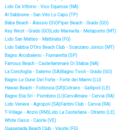
Lido Da Vittorio - Vico Equense (NA)
Al Sabbione - San Vito Lo Capo (TP)
Baba Beach - Alassio (SV)
Piper Beach - Grado (GO)
Key West - Grado (GO)
Lido Marinella - Metaponto (MT)
Lido San Matteo - Mattinata (FG)
Lido Sabbia D'Oro Beach Club - Scanzano Jonico (MT)
Bagno Arcobaleno - Fiumaretta (SP)
Famous Beach - Castellammare Di Stabia (NA)
La Conchiglia - Salerno (SA)
Bagno Tivoli - Grado (GO)
Bagno Le Dune Del Forte - Forte dei Marmi (LU)
Hawaii Beach - Follonica (GR)
Cotriero - Gallipoli (LE)
Bagno Elia Srl - Piombino (LI)
CerviAmare - Cervia (RA)
Lido Venere - Agropoli (SA)
Fantini Club - Cervia (RA)
T-Village - Anzio (RM)
Lido La Castellana - Otranto (LE)
White Oasis - Caorle (VE)
Quasenada Beach Club - Vieste (FG)