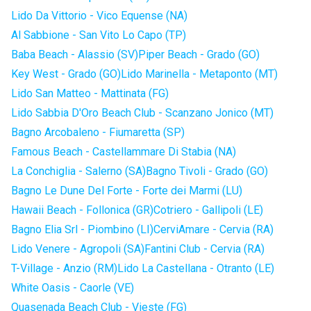
Lido Da Vittorio - Vico Equense (NA)
Al Sabbione - San Vito Lo Capo (TP)
Baba Beach - Alassio (SV)
Piper Beach - Grado (GO)
Key West - Grado (GO)
Lido Marinella - Metaponto (MT)
Lido San Matteo - Mattinata (FG)
Lido Sabbia D'Oro Beach Club - Scanzano Jonico (MT)
Bagno Arcobaleno - Fiumaretta (SP)
Famous Beach - Castellammare Di Stabia (NA)
La Conchiglia - Salerno (SA)
Bagno Tivoli - Grado (GO)
Bagno Le Dune Del Forte - Forte dei Marmi (LU)
Hawaii Beach - Follonica (GR)
Cotriero - Gallipoli (LE)
Bagno Elia Srl - Piombino (LI)
CerviAmare - Cervia (RA)
Lido Venere - Agropoli (SA)
Fantini Club - Cervia (RA)
T-Village - Anzio (RM)
Lido La Castellana - Otranto (LE)
White Oasis - Caorle (VE)
Quasenada Beach Club - Vieste (FG)