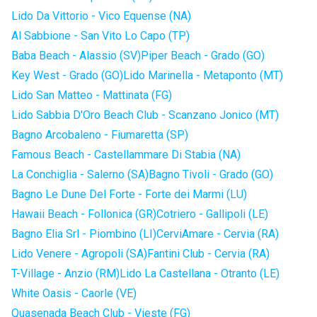
Lido Da Vittorio - Vico Equense (NA)
Al Sabbione - San Vito Lo Capo (TP)
Baba Beach - Alassio (SV)
Piper Beach - Grado (GO)
Key West - Grado (GO)
Lido Marinella - Metaponto (MT)
Lido San Matteo - Mattinata (FG)
Lido Sabbia D'Oro Beach Club - Scanzano Jonico (MT)
Bagno Arcobaleno - Fiumaretta (SP)
Famous Beach - Castellammare Di Stabia (NA)
La Conchiglia - Salerno (SA)
Bagno Tivoli - Grado (GO)
Bagno Le Dune Del Forte - Forte dei Marmi (LU)
Hawaii Beach - Follonica (GR)
Cotriero - Gallipoli (LE)
Bagno Elia Srl - Piombino (LI)
CerviAmare - Cervia (RA)
Lido Venere - Agropoli (SA)
Fantini Club - Cervia (RA)
T-Village - Anzio (RM)
Lido La Castellana - Otranto (LE)
White Oasis - Caorle (VE)
Quasenada Beach Club - Vieste (FG)