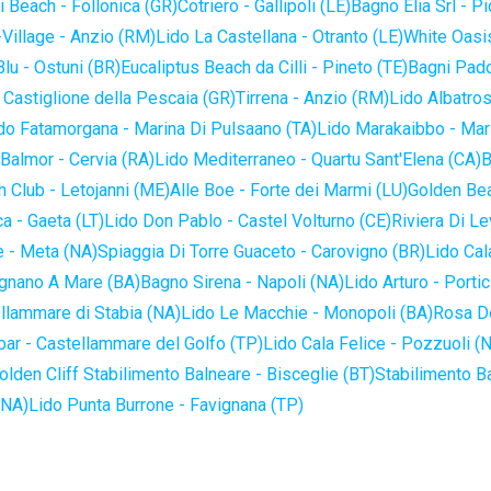
 Beach - Follonica (GR)
Cotriero - Gallipoli (LE)
Bagno Elia Srl - P
-Village - Anzio (RM)
Lido La Castellana - Otranto (LE)
White Oasis
lu - Ostuni (BR)
Eucaliptus Beach da Cilli - Pineto (TE)
Bagni Pado
 Castiglione della Pescaia (GR)
Tirrena - Anzio (RM)
Lido Albatros
do Fatamorgana - Marina Di Pulsaano (TA)
Lido Marakaibbo - Mar
Balmor - Cervia (RA)
Lido Mediterraneo - Quartu Sant'Elena (CA)
B
 Club - Letojanni (ME)
Alle Boe - Forte dei Marmi (LU)
Golden Bea
a - Gaeta (LT)
Lido Don Pablo - Castel Volturno (CE)
Riviera Di Le
 - Meta (NA)
Spiaggia Di Torre Guaceto - Carovigno (BR)
Lido Cal
ignano A Mare (BA)
Bagno Sirena - Napoli (NA)
Lido Arturo - Portic
llammare di Stabia (NA)
Lido Le Macchie - Monopoli (BA)
Rosa De
bar - Castellammare del Golfo (TP)
Lido Cala Felice - Pozzuoli (
olden Cliff Stabilimento Balneare - Bisceglie (BT)
Stabilimento B
(NA)
Lido Punta Burrone - Favignana (TP)