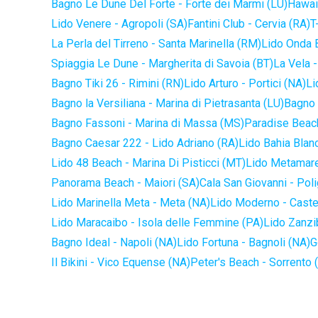
Bagno Le Dune Del Forte - Forte dei Marmi (LU)
Hawaii
Lido Venere - Agropoli (SA)
Fantini Club - Cervia (RA)
T
La Perla del Tirreno - Santa Marinella (RM)
Lido Onda B
Spiaggia Le Dune - Margherita di Savoia (BT)
La Vela -
Bagno Tiki 26 - Rimini (RN)
Lido Arturo - Portici (NA)
Li
Bagno la Versiliana - Marina di Pietrasanta (LU)
Bagno 
Bagno Fassoni - Marina di Massa (MS)
Paradise Beach
Bagno Caesar 222 - Lido Adriano (RA)
Lido Bahia Blanc
Lido 48 Beach - Marina Di Pisticci (MT)
Lido Metamare
Panorama Beach - Maiori (SA)
Cala San Giovanni - Pol
Lido Marinella Meta - Meta (NA)
Lido Moderno - Caste
Lido Maracaibo - Isola delle Femmine (PA)
Lido Zanzi
Bagno Ideal - Napoli (NA)
Lido Fortuna - Bagnoli (NA)
G
Il Bikini - Vico Equense (NA)
Peter's Beach - Sorrento 