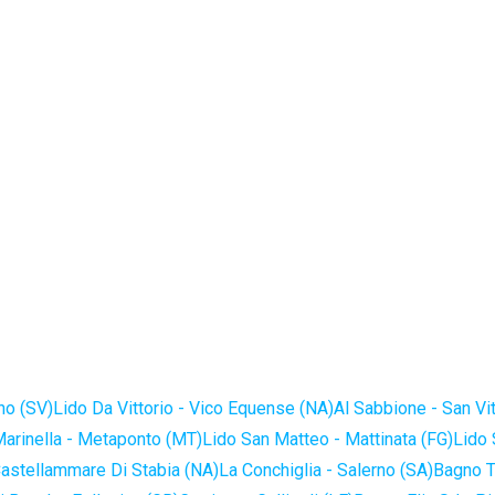
no (SV)
Lido Da Vittorio - Vico Equense (NA)
Al Sabbione - San Vi
Marinella - Metaponto (MT)
Lido San Matteo - Mattinata (FG)
Lido 
astellammare Di Stabia (NA)
La Conchiglia - Salerno (SA)
Bagno T