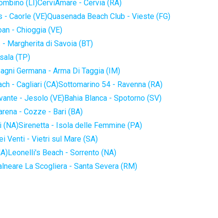
iombino (LI)
CerviAmare - Cervia (RA)
 - Caorle (VE)
Quasenada Beach Club - Vieste (FG)
an - Chioggia (VE)
 - Margherita di Savoia (BT)
sala (TP)
agni Germana - Arma Di Taggia (IM)
ch - Cagliari (CA)
Sottomarino 54 - Ravenna (RA)
vante - Jesolo (VE)
Bahia Blanca - Spotorno (SV)
arena - Cozze - Bari (BA)
i (NA)
Sirenetta - Isola delle Femmine (PA)
i Venti - Vietri sul Mare (SA)
NA)
Leonelli's Beach - Sorrento (NA)
alneare La Scogliera - Santa Severa (RM)