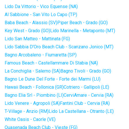
Lido Da Vittorio - Vico Equense (NA)
Al Sabbione - San Vito Lo Capo (TP)
Baba Beach - Alassio (SV)
Piper Beach - Grado (GO)
Key West - Grado (GO)
Lido Marinella - Metaponto (MT)
Lido San Matteo - Mattinata (FG)
Lido Sabbia D'Oro Beach Club - Scanzano Jonico (MT)
Bagno Arcobaleno - Fiumaretta (SP)
Famous Beach - Castellammare Di Stabia (NA)
La Conchiglia - Salerno (SA)
Bagno Tivoli - Grado (GO)
Bagno Le Dune Del Forte - Forte dei Marmi (LU)
Hawaii Beach - Follonica (GR)
Cotriero - Gallipoli (LE)
Bagno Elia Srl - Piombino (LI)
CerviAmare - Cervia (RA)
Lido Venere - Agropoli (SA)
Fantini Club - Cervia (RA)
T-Village - Anzio (RM)
Lido La Castellana - Otranto (LE)
White Oasis - Caorle (VE)
Quasenada Beach Club - Vieste (FG)